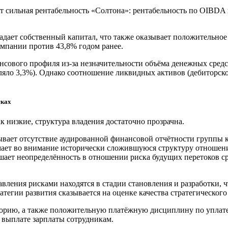
сильная рентабельность «Солтона»: рентабельность по OIBDA в 
дает собственный капитал, что также оказывает положительное
омпании против 43,8% годом ранее.
вого профиля из-за незначительности объёма денежных средств 
яло 3,3%). Однако соотношение ликвидных активов (дебиторской
сках
низкие, структура владения достаточно прозрачна.
итывает отсутствие аудированной финансовой отчётности груп
имает во внимание исторически сложившуюся структуру отноше
ает неопределённость в отношении риска будущих перетоков с
вления рисками находятся в стадии становления и разработки, 
атегии развития сказывается на оценке качества стратегическог
ию, а также положительную платёжную дисциплину по уплате о
выплате зарплаты сотрудникам.