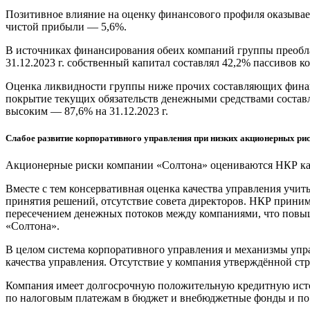
Позитивное влияние на оценку финансового профиля оказывает 
чистой прибыли — 5,6%.
В источниках финансирования обеих компаний группы преобла
31.12.2023 г. собственный капитал составлял 42,2% пассивов к
Оценка ликвидности группы ниже прочих составляющих финансо
покрытие текущих обязательств денежными средствами составл
высоким — 87,6% на 31.12.2023 г.
Слабое развитие корпоративного управления при низких акционерных ри
Акционерные риски компании «Солтона» оцениваются НКР как 
Вместе с тем консервативная оценка качества управления уч
принятия решений, отсутствие совета директоров. НКР прин
пересечением денежных потоков между компаниями, что повыш
«Солтона».
В целом система корпоративного управления и механизмы упра
качества управления. Отсутствие у компания утверждённой стр
Компания имеет долгосрочную положительную кредитную истор
по налоговым платежам в бюджет и внебюджетные фонды и по 