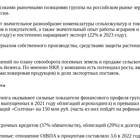
высокими рыночными позициями группы на российском рынке зе
ссии.
значительное разнообразие номенклатуры сельхозкультур и това
в и покупателей, а также значительный опыт работы аграриев и
оду) и постепенно наращивает экспорт (22% в 2023 году).
ериалом собственного производства, средствами защиты растени
ений по плану севооборота посевных земель и продаже сельско
ь бизнеса. По мнению НКР, у компании есть потенциал роста, 
масложировая продукция) и доли экспортных поставок.
еса
инга оказывают сильные показатели финансового профиля группы
том выпущенных в 2021 году облигаций агрохолдинга) и превышал
аций «Солтона» на 150 млн руб. (часть из них пойдёт на рефин
срочных кредитов (37% обязательств), облигаций (29%) и долго
ные: отношение OIBDA к процентам составляло 3,6 в 2022 году 