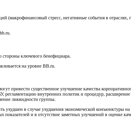
ий (макрофинансовый стресс, негативные события в отраслях, г
b.ru.
о стороны ключевого бенефициара.
вливается на уровне BB.ru.
гут привести существенное улучшение качества корпоративног
, регламентацию внутренних политик и процедур, расширение
чение ликвидности группы.
ть ухудшен в случае ухудшения экономической конъюнктуры на 
х показателей и в отсутствие заметных улучшений в оценке кач