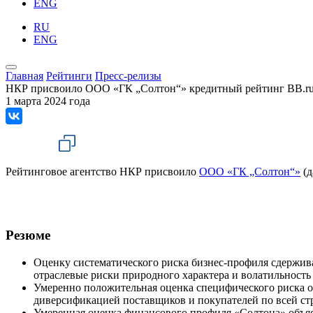
ENG
RU
ENG
Главная
Рейтинги
Пресс-релизы
НКР присвоило ООО «ГК „Солтон“» кредитный рейтинг BB.ru
1 марта 2024 года
Рейтинговое агентство НКР присвоило
ООО «ГК „Солтон“»
(д
Резюме
Оценку систематического риска бизнес-профиля сдержив
отраслевые риски природного характера и волатильность
Умеренно положительная оценка специфического риска о
диверсификацией поставщиков и покупателей по всей стр
Умеренная оценка финансового профиля «Солтона» объяс