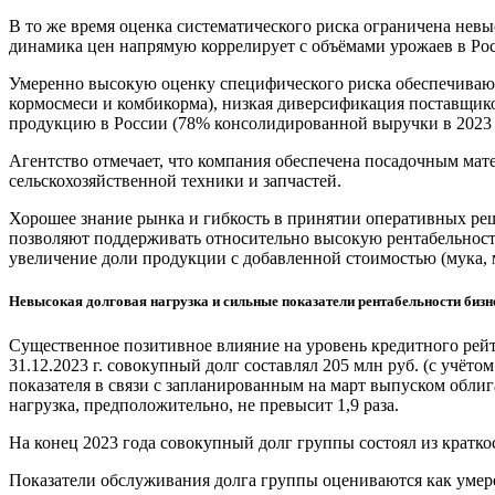
В то же время оценка систематического риска ограничена не
динамика цен напрямую коррелирует с объёмами урожаев в Ро
Умеренно высокую оценку специфического риска обеспечивают 
кормосмеси и комбикорма), низкая диверсификация поставщико
продукцию в России (78% консолидированной выручки в 2023 г
Агентство отмечает, что компания обеспечена посадочным мат
сельскохозяйственной техники и запчастей.
Хорошее знание рынка и гибкость в принятии оперативных реш
позволяют поддерживать относительно высокую рентабельност
увеличение доли продукции с добавленной стоимостью (мука, 
Невысокая долговая нагрузка и сильные показатели рентабельности бизн
Существенное позитивное влияние на уровень кредитного рейт
31.12.2023 г. совокупный долг составлял 205 млн руб. (с учё
показателя в связи с запланированным на март выпуском облиг
нагрузка, предположительно, не превысит 1,9 раза.
На конец 2023 года совокупный долг группы состоял из кратко
Показатели обслуживания долга группы оцениваются как умерен