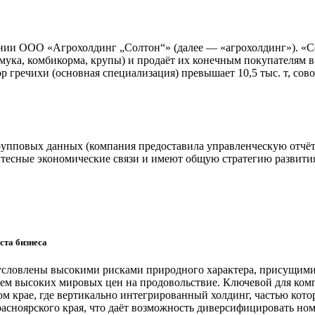
ии ООО «Агрохолдинг „Солтон“» (далее — «агрохолдинг»). «Со
 (мука, комбикорма, крупы) и продаёт их конечным покупателям
р гречихи (основная специализация) превышает 10,5 тыс. т, со
рупповых данных (компания предоставила управленческую отчё
тесные экономические связи и имеют общую стратегию развития
ста бизнеса
условлены высокими рисками природного характера, присущими 
ем высоких мировых цен на продовольствие. Ключевой для ком
 крае, где вертикально интегрированный холдинг, частью кото
асноярского края, что даёт возможность диверсифицировать но