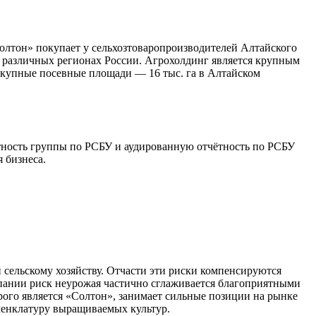
лтон» покупает у сельхозтоваропроизводителей Алтайского
 в различных регионах России. Агрохолдинг является крупным
вокупные посевные площади — 16 тыс. га в Алтайском
тность группы по РСБУ и аудированную отчётность по РСБУ
 бизнеса.
сельскому хозяйству. Отчасти эти риски компенсируются
пании риск неурожая частично сглаживается благоприятными
рого является «Солтон», занимает сильные позиции на рынке
менклатуру выращиваемых культур.