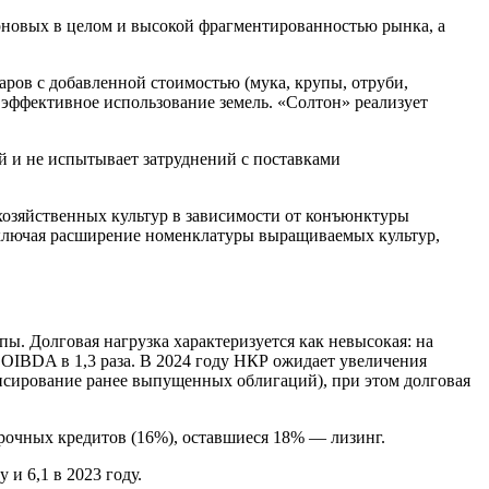
рновых в целом и высокой фрагментированностью рынка, а
ров с добавленной стоимостью (мука, крупы, отруби,
 эффективное использование земель. «Солтон» реализует
й и не испытывает затруднений с поставками
хозяйственных культур в зависимости от конъюнктуры
включая расширение номенклатуры выращиваемых культур,
. Долговая нагрузка характеризуется как невысокая: на
 OIBDA в 1,3 раза. В 2024 году НКР ожидает увеличения
ансирование ранее выпущенных облигаций), при этом долговая
срочных кредитов (16%), оставшиеся 18% — лизинг.
и 6,1 в 2023 году.