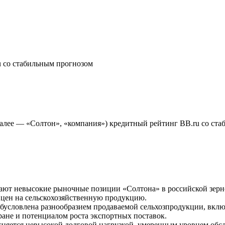
 со стабильным прогнозом
алее — «Солтон», «компания») кредитный рейтинг BB.ru со ста
ают невысокие рыночные позиции «Солтона» в российской зерно
 цен на сельскохозяйственную продукцию.
бусловлена разнообразием продаваемой сельхозпродукции, вклю
ане и потенциалом роста экспортных поставок.
няется невысокой долговой нагрузкой, умеренным уровнем обсл