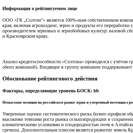
Информация о рейтингуемом лице
ООО «ГК „Солтон“» является 100%-ным собственником компан
края, включая агрохолдинг, зерно и продукты его переработки
производителем зерновых и зернобобовых культур: валовой сбо
и Красноярском краях.
Анализ кредитоспособности «Солтона» проводился с учётом г
обеих компаний). Входящие в группу компании поддерживают 
Обоснование рейтингового действия
Факторы, определяющие уровень БОСК: bb
Невысокие позиции на российском рынке зерна и умеренный потенциал ро
Умеренные оценки систематического риска бизнес-профиля об
высокими темпами роста рынка сельхозпродукции и сохранени
климатическими условиями и плодородностью почв в Алтайском
гречихи. Дополнительным плюсом является развитие земель Кр