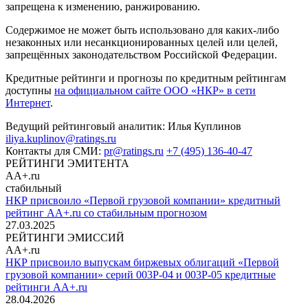
запрещена к изменению, ранжированию.
Содержимое не может быть использовано для каких-либо
незаконных или несанкционированных целей или целей,
запрещённых законодательством Российской Федерации.
Кредитные рейтинги и прогнозы по кредитным рейтингам
доступны
на официальном сайте ООО «НКР» в сети
Интернет
.
Ведущий рейтинговый аналитик:
Илья Куплинов
iliya.kuplinov@ratings.ru
Контакты для СМИ:
pr@ratings.ru
+7 (495) 136-40-47
РЕЙТИНГИ ЭМИТЕНТА
AA+.ru
стабильный
НКР присвоило «Первой грузовой компании» кредитный
рейтинг AA+.ru со стабильным прогнозом
27.03.2025
РЕЙТИНГИ ЭМИССИЙ
AA+.ru
НКР присвоило выпускам биржевых облигаций «Первой
грузовой компании» серий 003P-04 и 003P-05 кредитные
рейтинги AA+.ru
28.04.2026