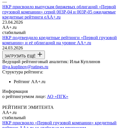
—
НКР присвоило выпускам биржевых облигаций «Первой
грузовой компании» серий 003P-04 и 003P-05 ожидаемые
кредитные рейтинги eAA+.ru
23.04.2026
AA+.ru
стабильный
НКР подтвердило кредитные рейтинги «Первой грузовой
компании» и её облигаций на уровне AA+.ru
24.03.2026
ЗАГРУЗИТЬ ЕЩЁ
Ведущий рейтинговый аналитик:
Илья Куплинов
iliya.kuplinov@ratings.ru
Структура рейтинга:
Рейтинг
AA+.ru
Информация
о рейтингуемом лице:
АО «ПГК»
РЕЙТИНГИ ЭМИТЕНТА
AA+.ru
стабильный
НКР присвоило «Первой грузовой компании» кредитный
рейтинг AA+.ru со стабильным прогнозом