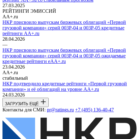
27.03.2025
РЕЙТИНГИ ЭМИССИЙ
AA+.ru
НКР присвоило выпускам биржевых облигаций «Первой
грузовой компании» серий 003P-04 и 003P-05 кредитные
рейтинги AA+.ru
28.04.2026
—
НКР присвоило выпускам биржевых облигаций «Первой
грузовой компании» серий 003P-04 и 003P-05 ожидаемые
кредитные рейтинги eAA+.ru
23.04.2026
AA+.ru
стабильный
НКР подтвердило кредитные рейтинги «Первой грузовой
компании» и её облигаций на уровне AA+.ru
24.03.2026
ЗАГРУЗИТЬ ЕЩЁ
Контакты для СМИ:
pr@ratings.ru
+7 (495) 136-40-47