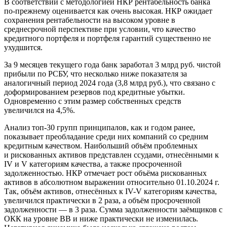
В соответствии с методологией НКР рентабельность банка
по-прежнему оценивается как очень высокая. НКР ожидает
сохранения рентабельности на высоком уровне в
среднесрочной перспективе при условии, что качество
кредитного портфеля и портфеля гарантий существенно не
ухудшится.
За 9 месяцев текущего года банк заработал 3 млрд руб. чистой
прибыли по РСБУ, что несколько ниже показателя за
аналогичный период 2024 года (3,8 млрд руб.), что связано с
доформированием резервов под кредитные убытки.
Одновременно с этим размер собственных средств
увеличился на 4,5%.
Анализ топ-30 групп принципалов, как и годом ранее,
показывает преобладание среди них компаний со средним
кредитным качеством. Наибольший объём проблемных
и рискованных активов представлен ссудами, отнесёнными к
IV и V категориям качества, а также просроченной
задолженностью. НКР отмечает рост объёма рискованных
активов в абсолютном выражении относительно 01.10.2024 г.
Так, объём активов, отнесённых к IV-V категориям качества,
увеличился практически в 2 раза, а объём просроченной
задолженности — в 3 раза. Сумма задолженности заёмщиков с
ОКК на уровне ВВ и ниже практически не изменилась.