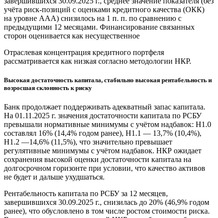
завершившихся 30.09.2025 г., среднее значение показателя (без
учёта риск-позиций с оценками кредитного качества (ОКК)
на уровне ААА) снизилось на 1 п. п. по сравнению с
предыдущими 12 месяцами. Финансирование связанных
сторон оценивается как несущественное
Отраслевая концентрация кредитного портфеля
рассматривается как низкая согласно методологии НКР.
Высокая достаточность капитала, стабильно высокая рентабельность и
возросшая склонность к риску
Банк продолжает поддерживать адекватный запас капитала.
На 01.11.2025 г. значения достаточности капитала по РСБУ
превышали нормативные минимумы с учётом надбавок: Н1.0
составлял 16% (14,4% годом ранее), Н1.1 — 13,7% (10,4%),
Н1.2 —14,6% (11,5%), что значительно превышает
регулятивные минимумы с учётом надбавок. НКР ожидает
сохранения высокой оценки достаточности капитала на
долгосрочном горизонте при условии, что качество активов
не будет и дальше ухудшаться.
Рентабельность капитала по РСБУ за 12 месяцев,
завершившихся 30.09.2025 г., снизилась до 20% (46,9% годом
ранее), что обусловлено в том числе ростом стоимости риска.