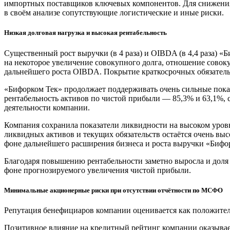
импортных поставщиков ключевых компонентов. Для снижения
в своём анализе сопутствующие логистические и иные риски.
Низкая долговая нагрузка и высокая рентабельность
Существенный рост выручки (в 4 раза) и OIBDA (в 4,4 раза) «
на некоторое увеличение совокупного долга, отношение совоку
дальнейшего роста OIBDA. Покрытие краткосрочных обязательст
«Бифорком Тек» продолжает поддерживать очень сильные пока
рентабельность активов по чистой прибыли — 85,3% и 63,1%, 
деятельности компании.
Компания сохранила показатели ликвидности на высоком уровн
ликвидных активов и текущих обязательств остаётся очень вы
фоне дальнейшего расширения бизнеса и роста выручки «Бифо
Благодаря повышению рентабельности заметно выросла и доля 
фоне прогнозируемого увеличения чистой прибыли.
Минимальные акционерные риски при отсутствии отчётности по МСФО
Репутация бенефициаров компании оценивается как положите
Позитивное влияние на кредитный рейтинг компании оказывает