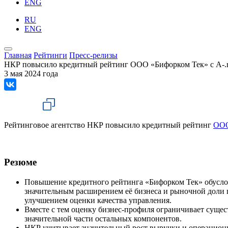
ENG
RU
ENG
Главная
Рейтинги
Пресс-релизы
НКР повысило кредитный рейтинг ООО «Бифорком Тек» с A-.r
3 мая 2024 года
Рейтинговое агентство НКР повысило кредитный рейтинг
ООО
Резюме
Повышение кредитного рейтинга «Бифорком Тек» обусло
значительным расширением её бизнеса и рыночной доли 
улучшением оценки качества управления.
Вместе с тем оценку бизнес-профиля ограничивает суще
значительной части остальных компонентов.
НКР учитывает значительный рост выручки и операционно