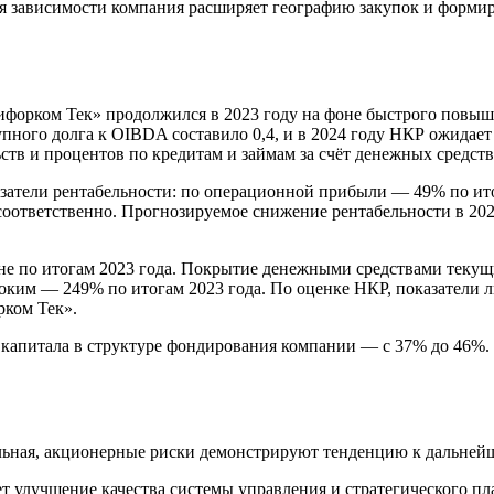
 зависимости компания расширяет географию закупок и формир
Бифорком Тек» продолжился в 2023 году на фоне быстрого повыш
пного долга к OIBDA составило 0,4, и в 2024 году НКР ожидает 
в и процентов по кредитам и займам за счёт денежных средств 
затели рентабельности: по операционной прибыли — 49% по итог
соответственно. Прогнозируемое снижение рентабельности в 20
е по итогам 2023 года. Покрытие денежными средствами текущи
соким — 249% по итогам 2023 года. По оценке НКР, показатели 
рком Тек».
капитала в структуре фондирования компании — с 37% до 46%. В
льная, акционерные риски демонстрируют тенденцию к дальне
 улучшение качества системы управления и стратегического пл