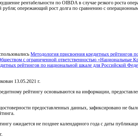
удшение рентабельности по OIBDA в случае резкого роста опера
й рубля; опережающий рост долга по сравнению с операционным
спользовались
Методология присвоения кредитных рейтингов п
Обществом с ограниченной ответственностью «Национальные К
дитных рейтингов по национальной шкале для Российской Фед
ван 13.05.2021 г.
кредитному рейтингу основываются на информации, предоставле
 достоверности предоставленных данных, зафиксировано не бы
йтинга.
ингу ожидается не позднее календарного года с даты публикаци
г.