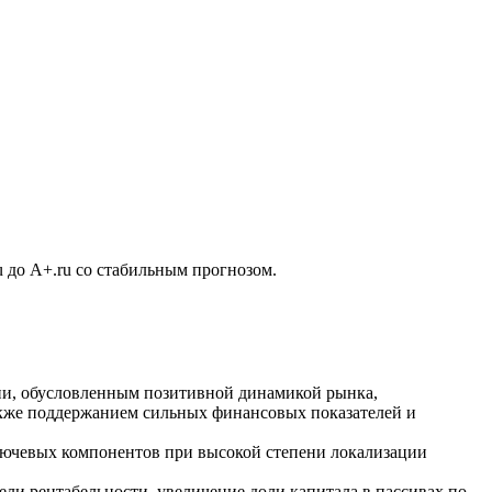
u до A+.ru со стабильным прогнозом.
и, обусловленным позитивной динамикой рынка,
акже поддержанием сильных финансовых показателей и
лючевых компонентов при высокой степени локализации
ли рентабельности, увеличение доли капитала в пассивах по