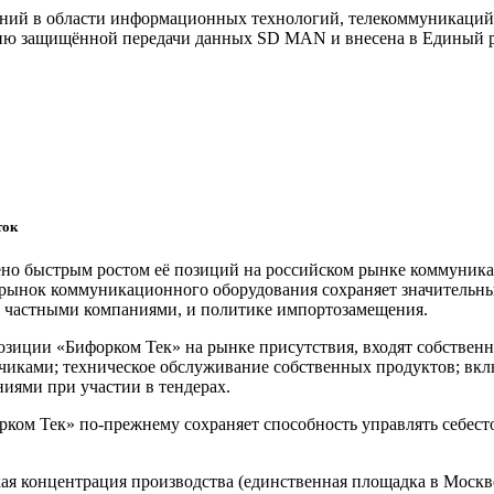
ений в области информационных технологий, телекоммуникаций 
огию защищённой передачи данных SD MAN и внесена в Единый 
ток
но быстрым ростом её позиций на российском рынке коммуник
рынок коммуникационного оборудования сохраняет значительный
 частными компаниями, и политике импортозамещения.
зиции «Бифорком Тек» на рынке присутствия, входят собственн
чиками; техническое обслуживание собственных продуктов; вк
ями при участии в тендерах.
ком Тек» по-прежнему сохраняет способность управлять себест
я концентрация производства (единственная площадка в Москве)