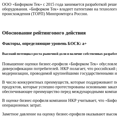
ООО «Бифорком Тек» с 2015 года занимается разработкой реш
оборудования. «Бифорком Тек» владеет патентами на технол
происхождения (ТОРП) Минпромторга России.
Обоснование рейтингового действия
Факторы, определяющие уровень БОСК: a+
Высокий потенциал роста рыночной доли и наличие собственных разрабо
Повышение оценки бизнес-профиля «Бифорком Тек» обусловле
диверсификации потребителей. НКР полагает, что российский 
модернизации, проводимой крупнейшими государственными и
В число конкурентных преимуществ, которые поддерживают по
продуктов, которые успешно протестированы основными заказ
обеспечивающее преимущество перед международными компани
В оценке бизнес-профиля компании НКР учитывает, что «Бифор
операционных затрат.
Заметное давление на оценку бизнес-профиля оказывают высока