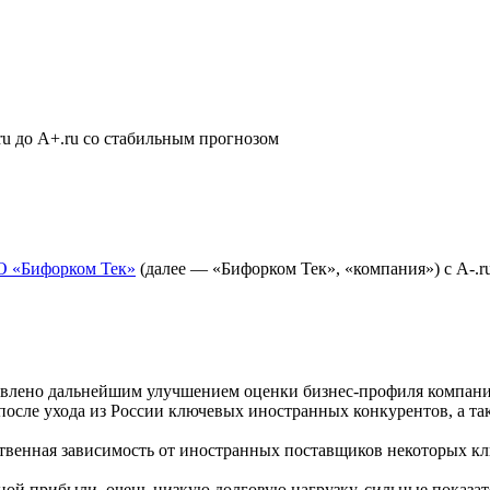
u до A+.ru со стабильным прогнозом
 «Бифорком Тек»
(далее — «Бифорком Тек», «компания») с A-.r
влено дальнейшим улучшением оценки бизнес-профиля компани
после ухода из России ключевых иностранных конкурентов, а т
ственная зависимость от иностранных поставщиков некоторых к
й прибыли, очень низкую долговую нагрузку, сильные показате