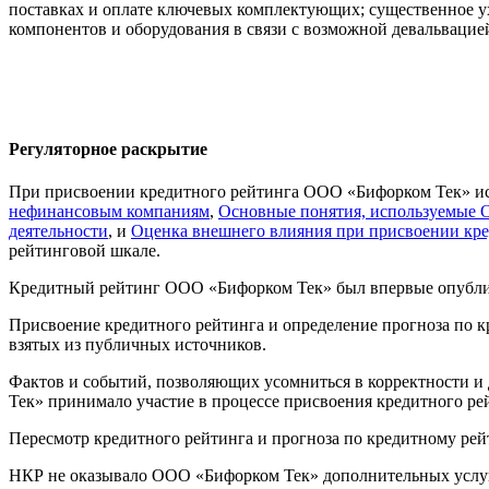
поставках и оплате ключевых комплектующих; существенное ух
компонентов и оборудования в связи с возможной девальвацие
Регуляторное раскрытие
При присвоении кредитного рейтинга ООО «Бифорком Тек» и
нефинансовым компаниям
,
Основные понятия, используемые 
деятельности
, и
Оценка внешнего влияния при присвоении кре
рейтинговой шкале.
Кредитный рейтинг ООО «Бифорком Тек» был впервые опублико
Присвоение кредитного рейтинга и определение прогноза по 
взятых из публичных источников.
Фактов и событий, позволяющих усомниться в корректности и
Тек» принимало участие в процессе присвоения кредитного ре
Пересмотр кредитного рейтинга и прогноза по кредитному рейт
НКР не оказывало ООО «Бифорком Тек» дополнительных услу