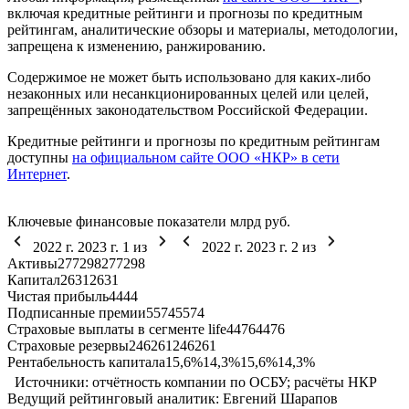
включая кредитные рейтинги и прогнозы по кредитным
рейтингам, аналитические обзоры и материалы, методологии,
запрещена к изменению, ранжированию.
Содержимое не может быть использовано для каких-либо
незаконных или несанкционированных целей или целей,
запрещённых законодательством Российской Федерации.
Кредитные рейтинги и прогнозы по кредитным рейтингам
доступны
на официальном сайте ООО «НКР» в сети
Интернет
.
Ключевые финансовые показатели
млрд руб.
2022 г.
2023 г.
1
из
2022 г.
2023 г.
2
из
Активы
277
298
277
298
Капитал
26
31
26
31
Чистая прибыль
4
4
4
4
Подписанные премии
55
74
55
74
Страховые выплаты в сегменте life
44
76
44
76
Страховые резервы
246
261
246
261
Рентабельность капитала
15,6%
14,3%
15,6%
14,3%
Источники: отчётность компании по ОСБУ; расчёты НКР
Ведущий рейтинговый аналитик:
Евгений Шарапов