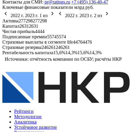
Контакты для СМИ:
pr@ratings.ru
+7 (495) 136-40-47
Ключевые финансовые показатели
млрд руб.
2022 г.
2023 г.
1
из
2022 г.
2023 г.
2
из
Активы
277
298
277
298
Капитал
26
31
26
31
Чистая прибыль
4
4
4
4
Подписанные премии
55
74
55
74
Страховые выплаты в сегменте life
44
76
44
76
Страховые резервы
246
261
246
261
Рентабельность капитала
15,6%
14,3%
15,6%
14,3%
Источники: отчётность компании по ОСБУ; расчёты НКР
Рейтинги
Методологии
Аналитика
Устойчивое развитие