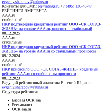
evgeniy.sharapov@ratings.ru
Контакты для СМИ:
pr@ratings.ru
+7 (495) 136-40-47
РЕЙТИНГИ ЭМИТЕНТА
AAA.ru
стабильный
НКР подтвердило кредитный рейтинг ООО «СК СОГАЗ-
ЖИЗНЬ» на уровне AAA.ru, прогноз — стабильный
08.12.2025
AAA.ru
стабильный
НКР подтвердило кредитный рейтинг ООО «СК СОГАЗ-
ЖИЗНЬ» на уровне AAA.ru со стабильным прогнозом
09.12.2024
AAA.ru
стабильный
НКР присвоило ООО «СК СОГАЗ-ЖИЗНЬ» кредитный
рейтинг AAA.ru со стабильным прогнозом
08.12.2023
Ведущий рейтинговый аналитик:
Евгений Шарапов
evgeniy.sharapov@ratings.ru
Структура рейтинга:
Базовая ОСК
aaa
Peer-анализ
—
ОСК
aaa.ru