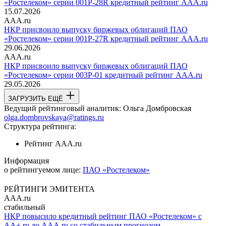
«Ростелеком» серии 001Р-28R кредитный рейтинг AAA.ru
15.07.2026
AAA.ru
НКР присвоило выпуску биржевых облигаций ПАО
«Ростелеком» серии 001Р-27R кредитный рейтинг AAA.ru
29.06.2026
AAA.ru
НКР присвоило выпуску биржевых облигаций ПАО
«Ростелеком» серии 003Р-01 кредитный рейтинг AAA.ru
29.05.2026
ЗАГРУЗИТЬ ЕЩЁ
Ведущий рейтинговый аналитик:
Ольга Домбровская
olga.dombrovskaya@ratings.ru
Структура рейтинга:
Рейтинг
AAA.ru
Информация
о рейтингуемом лице:
ПАО «Ростелеком»
РЕЙТИНГИ ЭМИТЕНТА
AAA.ru
стабильный
НКР повысило кредитный рейтинг ПАО «Ростелеком» с
AA+.ru до AAA.ru со стабильным прогнозом