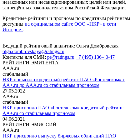
незаконных или несанкционированных целей или целей,
запрещённых законодательством Российской Федерации.
Кредитные рейтинги и прогнозы по кредитным рейтингам
доступны
на официальном сайте ООО «НКР» в сети
Интернет
.
Ведущий рейтинговый аналитик:
Ольга Домбровская
olga.dombrovskaya@ratings.ru
Контакты для СМИ:
pr@ratings.ru
+7 (495) 136-40-47
РЕЙТИНГИ ЭМИТЕНТА
AAA.ru
стабильный
НКР повысило кредитный рейтинг ПАО «Ростелеком» с
AA+.ru до AAA.ru со стабильным прогнозом
27.05.2022
AA+.ru
стабильный
НКР присвоило ПАО «Ростелеком» кредитный рейтинг
AA+.ru со стабильным прогнозом
04.06.2021
РЕЙТИНГИ ЭМИССИЙ
AAA.ru
НКР присвоило выпуску биржевых облигаций ПАО