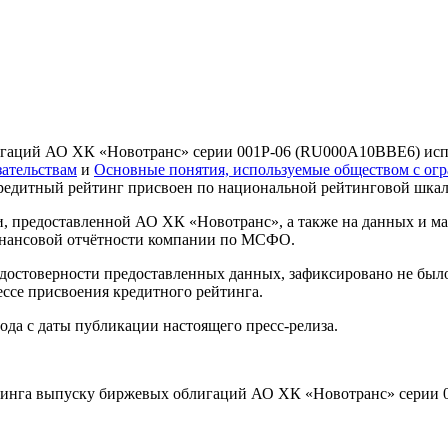
игаций АО ХК «Новотранс» серии 001Р-06 (RU000A10BBE6) ис
ательствам
и
Основные понятия, используемые обществом с ог
редитный рейтинг присвоен по национальной рейтинговой шкал
, предоставленной АО ХК «Новотранс», а также на данных и ма
инансовой отчётности компании по МСФО.
достоверности предоставленных данных, зафиксировано не было
ссе присвоения кредитного рейтинга.
ода с даты публикации настоящего пресс-релиза.
йтинга выпуску биржевых облигаций АО ХК «Новотранс» серии 