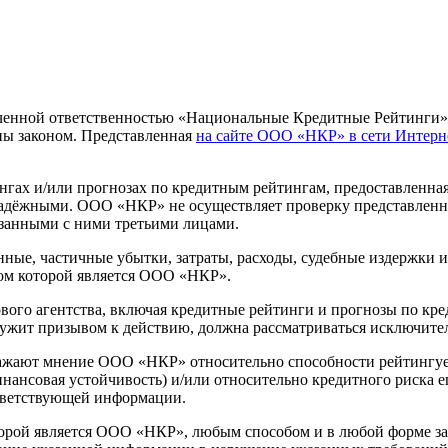
ниченной ответственностью «Национальные Кредитные Рейтинги
ы законом. Представленная
на сайте ООО «НКР» в сети Интерн
ах и/или прогнозах по кредитным рейтингам, предоставленна
надёжными. ООО «НКР» не осуществляет проверку представленно
занными с ними третьими лицами.
ные, частичные убытки, затраты, расходы, судебные издержки 
ом которой является ООО «НКР».
го агентства, включая кредитные рейтинги и прогнозы по кред
лужит призывом к действию, должна рассматриваться исключите
ажают мнение ООО «НКР» относительно способности рейтингуе
финансовая устойчивость) и/или относительно кредитного риска
тветствующей информации.
орой является ООО «НКР», любым способом и в любой форме зап