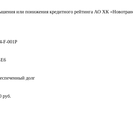
вышения или понижения кредитного рейтинга АО ХК «Новотран
4-F-001P
BE6
еспеченный долг
0 руб.