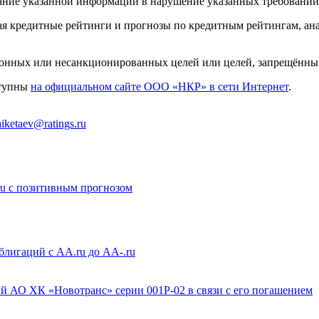
ание указанной информации в нарушение указанных требований
ая кредитные рейтинги и прогнозы по кредитным рейтингам, ан
конных или несанкционированных целей или целей, запрещённы
ступны
на официальном сайте ООО «НКР» в сети Интернет
.
aiketaev@ratings.ru
u с позитивным прогнозом
лигаций с AA.ru до AA-.ru
 АО ХК «Новотранс» серии 001Р-02 в связи с его погашением