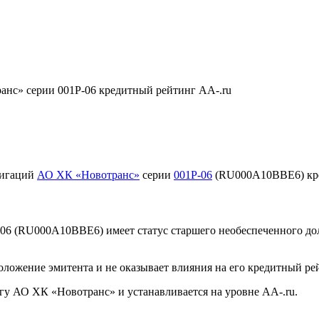
нс» серии 001Р-06 кредитный рейтинг AA-.ru
лигаций
АО ХК «Новотранс»
серии
001P-06
(RU000A10BBE6) кре
6 (RU000A10BBE6) имеет статус старшего необеспеченного дол
ложение эмитента и не оказывает влияния на его кредитный ре
гу АО ХК «Новотранс» и устанавливается на уровне AА-.ru.