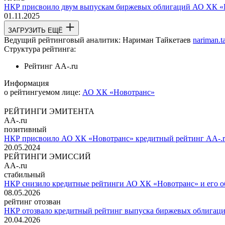
НКР присвоило двум выпускам биржевых облигаций АО ХК «Но
01.11.2025
ЗАГРУЗИТЬ ЕЩЁ
Ведущий рейтинговый аналитик:
Нариман Тайкетаев
nariman.t
Структура рейтинга:
Рейтинг
AA-.ru
Информация
о рейтингуемом лице:
АО ХК «Новотранс»
РЕЙТИНГИ ЭМИТЕНТА
AA-.ru
позитивный
НКР присвоило АО ХК «Новотранс» кредитный рейтинг AA-.r
20.05.2024
РЕЙТИНГИ ЭМИССИЙ
AA-.ru
стабильный
НКР снизило кредитные рейтинги АО ХК «Новотранс» и его об
08.05.2026
рейтинг отозван
НКР отозвало кредитный рейтинг выпуска биржевых облигаций
20.04.2026