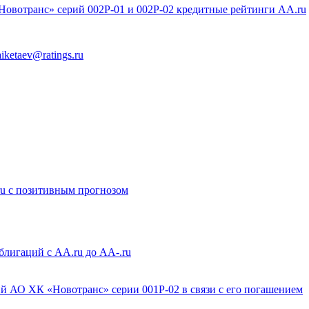
вотранс» серий 002P-01 и 002Р-02 кредитные рейтинги AA.ru
aiketaev@ratings.ru
u с позитивным прогнозом
лигаций с AA.ru до AA-.ru
 АО ХК «Новотранс» серии 001Р-02 в связи с его погашением