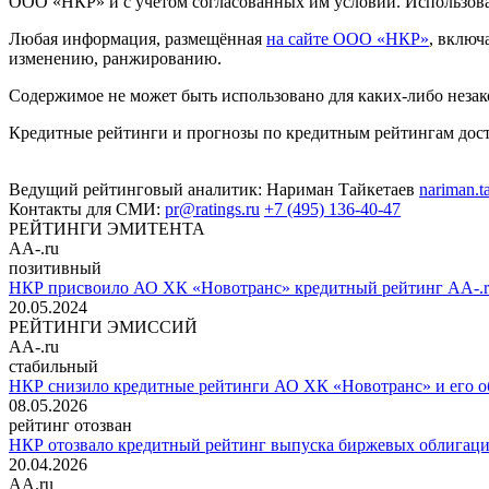
ООО «НКР» и с учётом согласованных им условий. Использов
Любая информация, размещённая
на сайте ООО «НКР»
, включ
изменению, ранжированию.
Содержимое не может быть использовано для каких-либо неза
Кредитные рейтинги и прогнозы по кредитным рейтингам до
Ведущий рейтинговый аналитик:
Нариман Тайкетаев
nariman.t
Контакты для СМИ:
pr@ratings.ru
+7 (495) 136-40-47
РЕЙТИНГИ ЭМИТЕНТА
AA-.ru
позитивный
НКР присвоило АО ХК «Новотранс» кредитный рейтинг AA-.r
20.05.2024
РЕЙТИНГИ ЭМИССИЙ
AA-.ru
стабильный
НКР снизило кредитные рейтинги АО ХК «Новотранс» и его об
08.05.2026
рейтинг отозван
НКР отозвало кредитный рейтинг выпуска биржевых облигаций
20.04.2026
AA.ru