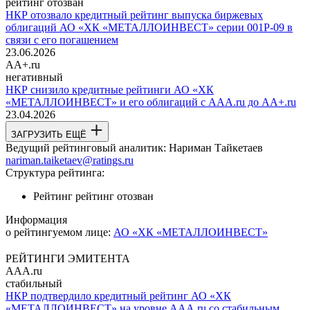
рейтинг отозван
НКР отозвало кредитный рейтинг выпуска биржевых
облигаций АО «ХК «МЕТАЛЛОИНВЕСТ» серии 001Р-09 в
связи с его погашением
23.06.2026
AA+.ru
негативный
НКР снизило кредитные рейтинги АО «ХК
«МЕТАЛЛОИНВЕСТ» и его облигаций с AAA.ru до AA+.ru
23.04.2026
ЗАГРУЗИТЬ ЕЩЁ
Ведущий рейтинговый аналитик:
Нариман Тайкетаев
nariman.taiketaev@ratings.ru
Структура рейтинга:
Рейтинг
рейтинг отозван
Информация
о рейтингуемом лице:
АО «ХК «МЕТАЛЛОИНВЕСТ»
РЕЙТИНГИ ЭМИТЕНТА
AAA.ru
стабильный
НКР подтвердило кредитный рейтинг АО «ХК
«МЕТАЛЛОИНВЕСТ» на уровне AAA.ru со стабильным