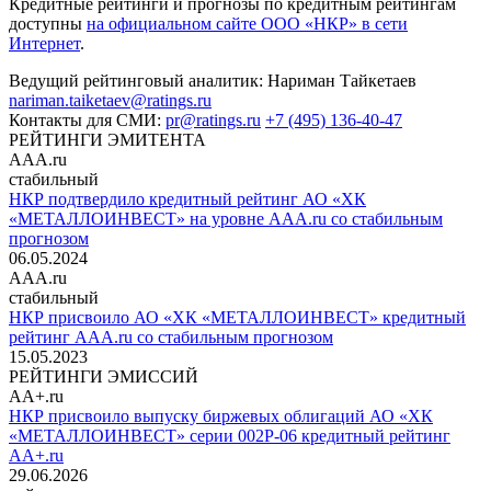
Кредитные рейтинги и прогнозы по кредитным рейтингам
доступны
на официальном сайте ООО «НКР» в сети
Интернет
.
Ведущий рейтинговый аналитик:
Нариман Тайкетаев
nariman.taiketaev@ratings.ru
Контакты для СМИ:
pr@ratings.ru
+7 (495) 136-40-47
РЕЙТИНГИ ЭМИТЕНТА
AAA.ru
стабильный
НКР подтвердило кредитный рейтинг АО «ХК
«МЕТАЛЛОИНВЕСТ» на уровне AAA.ru со стабильным
прогнозом
06.05.2024
AAA.ru
стабильный
НКР присвоило АО «ХК «МЕТАЛЛОИНВЕСТ» кредитный
рейтинг AAA.ru со стабильным прогнозом
15.05.2023
РЕЙТИНГИ ЭМИССИЙ
AA+.ru
НКР присвоило выпуску биржевых облигаций АО «ХК
«МЕТАЛЛОИНВЕСТ» серии 002Р-06 кредитный рейтинг
AA+.ru
29.06.2026