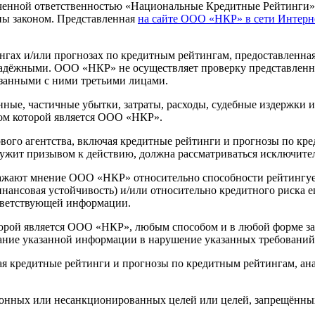
ниченной ответственностью «Национальные Кредитные Рейтинги
ы законом. Представленная
на сайте ООО «НКР» в сети Интерн
ах и/или прогнозах по кредитным рейтингам, предоставленна
надёжными. ООО «НКР» не осуществляет проверку представленно
занными с ними третьими лицами.
ные, частичные убытки, затраты, расходы, судебные издержки 
ом которой является ООО «НКР».
го агентства, включая кредитные рейтинги и прогнозы по кред
лужит призывом к действию, должна рассматриваться исключите
ажают мнение ООО «НКР» относительно способности рейтингуе
финансовая устойчивость) и/или относительно кредитного риска
тветствующей информации.
орой является ООО «НКР», любым способом и в любой форме зап
ание указанной информации в нарушение указанных требований
ая кредитные рейтинги и прогнозы по кредитным рейтингам, ан
конных или несанкционированных целей или целей, запрещённы