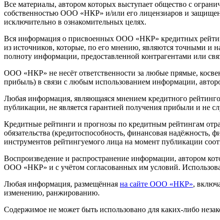
Все материалы, автором которых выступает общество с огра
собственностью ООО «НКР» и/или его лицензиаров и защищен
исключительно в ознакомительных целях.
Вся информация о присвоенных ООО «НКР» кредитных рейтинг
из источников, которые, по его мнению, являются точными и 
полноту информации, предоставленной контрагентами или свя
ООО «НКР» не несёт ответственности за любые прямые, косвен
прибыль) в связи с любым использованием информации, автор
Любая информация, являющаяся мнением кредитного рейтингово
публикации, не является гарантией получения прибыли и не с
Кредитные рейтинги и прогнозы по кредитным рейтингам отр
обязательства (кредитоспособность, финансовая надёжность, 
инструментов рейтингуемого лица на момент публикации соо
Воспроизведение и распространение информации, автором кот
ООО «НКР» и с учётом согласованных им условий. Использов
Любая информация, размещённая
на сайте ООО «НКР»
, включ
изменению, ранжированию.
Содержимое не может быть использовано для каких-либо неза