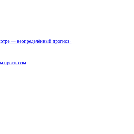
мотре — неопределённый прогноз»
ым прогнозом
м
я