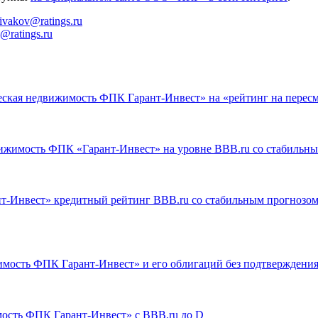
divakov@ratings.ru
@ratings.ru
ская недвижимость ФПК Гарант-Инвест» на «рейтинг на перес
ижимость ФПК «Гарант-Инвест» на уровне BBB.ru со стабильн
-Инвест» кредитный рейтинг BBB.ru со стабильным прогнозо
мость ФПК Гарант-Инвест» и его облигаций без подтверждени
ость ФПК Гарант-Инвест» с BBB.ru до D