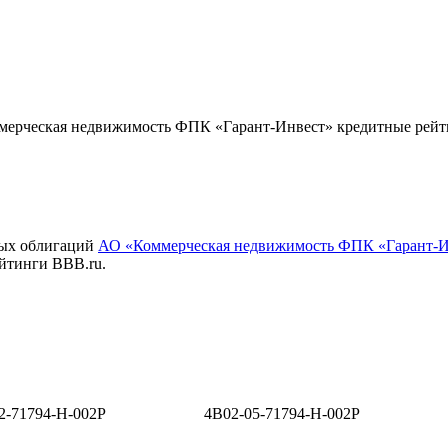
ерческая недвижимость ФПК «Гарант-Инвест» кредитные рейт
вых облигаций
АО «Коммерческая недвижимость ФПК «Гарант-И
йтинги BBB.ru.
2-71794-H-002P
4B02-05-71794-H-002P