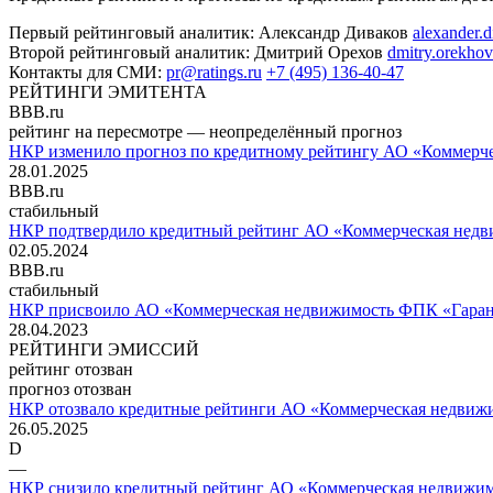
Первый рейтинговый аналитик:
Александр Диваков
alexander.
Второй рейтинговый аналитик:
Дмитрий Орехов
dmitry.orekhov
Контакты для СМИ:
pr@ratings.ru
+7 (495) 136-40-47
РЕЙТИНГИ ЭМИТЕНТА
BBB.ru
рейтинг на пересмотре — неопределённый прогноз
НКР изменило прогноз по кредитному рейтингу АО «Коммерче
28.01.2025
BBB.ru
стабильный
НКР подтвердило кредитный рейтинг АО «Коммерческая недв
02.05.2024
BBB.ru
стабильный
НКР присвоило АО «Коммерческая недвижимость ФПК «Гарант
28.04.2023
РЕЙТИНГИ ЭМИССИЙ
рейтинг отозван
прогноз отозван
НКР отозвало кредитные рейтинги АО «Коммерческая недвижи
26.05.2025
D
—
НКР снизило кредитный рейтинг АО «Коммерческая недвижим