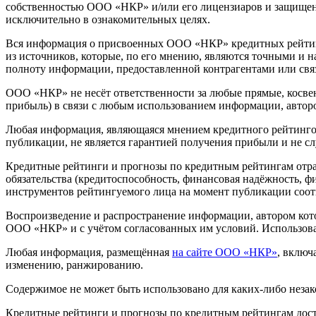
собственностью ООО «НКР» и/или его лицензиаров и защищен
исключительно в ознакомительных целях.
Вся информация о присвоенных ООО «НКР» кредитных рейтинг
из источников, которые, по его мнению, являются точными и 
полноту информации, предоставленной контрагентами или свя
ООО «НКР» не несёт ответственности за любые прямые, косвен
прибыль) в связи с любым использованием информации, автор
Любая информация, являющаяся мнением кредитного рейтингово
публикации, не является гарантией получения прибыли и не с
Кредитные рейтинги и прогнозы по кредитным рейтингам отр
обязательства (кредитоспособность, финансовая надёжность, 
инструментов рейтингуемого лица на момент публикации соо
Воспроизведение и распространение информации, автором кот
ООО «НКР» и с учётом согласованных им условий. Использов
Любая информация, размещённая
на сайте ООО «НКР»
, включ
изменению, ранжированию.
Содержимое не может быть использовано для каких-либо неза
Кредитные рейтинги и прогнозы по кредитным рейтингам до