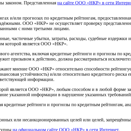
ы законом. Представленная
на сайте ООО «НКР» в сети Интерн
ах и/или прогнозах по кредитным рейтингам, предоставленна
надёжными. ООО «НКР» не осуществляет проверку представленно
занными с ними третьими лицами.
ные, частичные убытки, затраты, расходы, судебные издержки 
ом которой является ООО «НКР».
го агентства, включая кредитные рейтинги и прогнозы по кред
лужит призывом к действию, должна рассматриваться исключите
ажают мнение ООО «НКР» относительно способности рейтингуе
финансовая устойчивость) и/или относительно кредитного риска
тветствующей информации.
орой является ООО «НКР», любым способом и в любой форме зап
ание указанной информации в нарушение указанных требований
ая кредитные рейтинги и прогнозы по кредитным рейтингам, ан
конных или несанкционированных целей или целей, запрещённы
ступны
на официальном сайте ООО «НКР» в сети Интернет
.