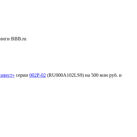
инги ВВВ.ru
нвест»
серии
002Р-02
(RU000A102LS9) на 500 млн руб. и