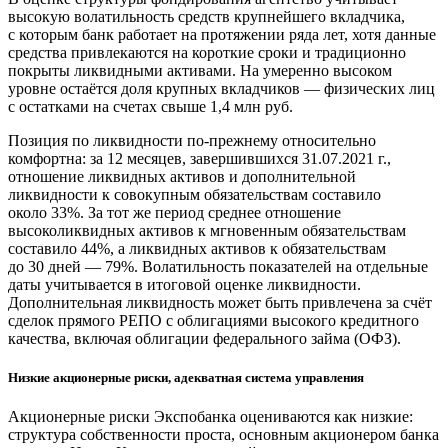
высокую волатильность средств крупнейшего вкладчика,
с которым банк работает на протяжении ряда лет, хотя данные
средства привлекаются на короткие сроки и традиционно
покрыты ликвидными активами. На умеренно высоком
уровне остаётся доля крупных вкладчиков — физических лиц
с остатками на счетах свыше 1,4 млн руб.
Позиция по ликвидности по-прежнему относительно
комфортна: за 12 месяцев, завершившихся 31.07.2021 г.,
отношение ликвидных активов и дополнительной
ликвидности к совокупным обязательствам составило
около 33%. За тот же период среднее отношение
высоколиквидных активов к мгновенным обязательствам
составило 44%, а ликвидных активов к обязательствам
до 30 дней — 79%. Волатильность показателей на отдельные
даты учитывается в итоговой оценке ликвидности.
Дополнительная ликвидность может быть привлечена за счёт
сделок прямого РЕПО с облигациями высокого кредитного
качества, включая облигации федерального займа (ОФЗ).
Низкие акционерные риски, адекватная система управления
Акционерные риски Экспобанка оцениваются как низкие:
структура собственности проста, основным акционером банка