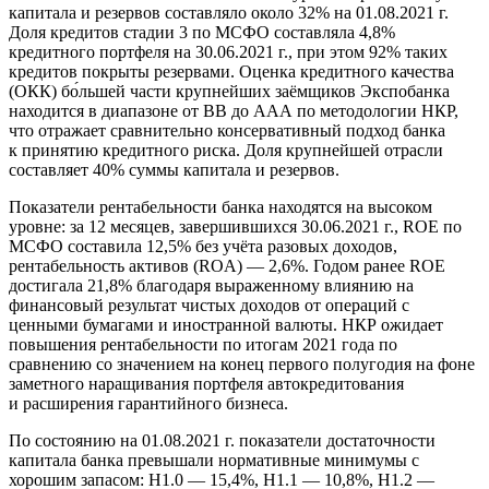
капитала и резервов составляло около 32% на 01.08.2021 г.
Доля кредитов стадии 3 по МСФО составляла 4,8%
кредитного портфеля на 30.06.2021 г., при этом 92% таких
кредитов покрыты резервами. Оценка кредитного качества
(ОКК) бо́льшей части крупнейших заёмщиков Экспобанка
находится в диапазоне от BB до AAА по методологии НКР,
что отражает сравнительно консервативный подход банка
к принятию кредитного риска. Доля крупнейшей отрасли
составляет 40% суммы капитала и резервов.
Показатели рентабельности банка находятся на высоком
уровне: за 12 месяцев, завершившихся 30.06.2021 г., ROE по
МСФО составила 12,5% без учёта разовых доходов,
рентабельность активов (ROA) — 2,6%. Годом ранее ROE
достигала 21,8% благодаря выраженному влиянию на
финансовый результат чистых доходов от операций с
ценными бумагами и иностранной валюты. НКР ожидает
повышения рентабельности по итогам 2021 года по
сравнению со значением на конец первого полугодия на фоне
заметного наращивания портфеля автокредитования
и расширения гарантийного бизнеса.
По состоянию на 01.08.2021 г. показатели достаточности
капитала банка превышали нормативные минимумы с
хорошим запасом: Н1.0 — 15,4%, Н1.1 — 10,8%, Н1.2 —