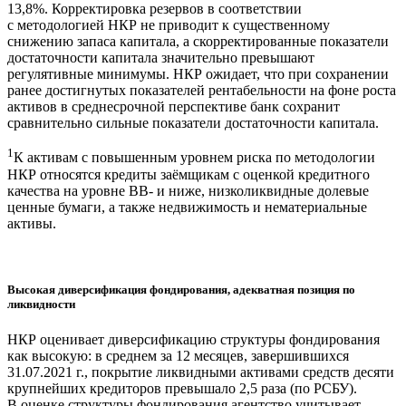
13,8%. Корректировка резервов в соответствии
с методологией НКР не приводит к существенному
снижению запаса капитала, а скорректированные показатели
достаточности капитала значительно превышают
регулятивные минимумы. НКР ожидает, что при сохранении
ранее достигнутых показателей рентабельности на фоне роста
активов в среднесрочной перспективе банк сохранит
сравнительно сильные показатели достаточности капитала.
1
К активам с повышенным уровнем риска по методологии
НКР относятся кредиты заёмщикам с оценкой кредитного
качества на уровне BB- и ниже, низколиквидные долевые
ценные бумаги, а также недвижимость и нематериальные
активы.
Высокая диверсификация фондирования, адекватная позиция по
ликвидности
НКР оценивает диверсификацию структуры фондирования
как высокую: в среднем за 12 месяцев, завершившихся
31.07.2021 г., покрытие ликвидными активами средств десяти
крупнейших кредиторов превышало 2,5 раза (по РСБУ).
В оценке структуры фондирования агентство учитывает