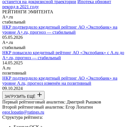
останется на докризисной траектории
Ипотека обновит
рекорд в 2021 году
РЕЙТИНГИ ЭМИТЕНТА
A+.ru
стабильный
НКР подтвердило кредитный рейтинг АО «Экспобанк» на
уровне A+.ru, прогноз — стабильный
05.05.2026
A+.ru
стабильный
НКР повысило кредитный рейтинг АО «Экспобанк» с A.ru до
A+.ru, прогноз — стабильный
14.05.2025
A.ru
позитивный
НКР подтвердило кредитный рейтинг АО «Экспобанк» на
уровне A.ru, прогноз изменён на позитивный
09.10.2024
ЗАГРУЗИТЬ ЕЩЁ
Первый рейтинговый аналитик:
Дмитрий Рышков
Второй рейтинговый аналитик:
Егор Лопатин
egor.lopatin@ratings.ru
Структура рейтинга:
Базовая ОСК
a-