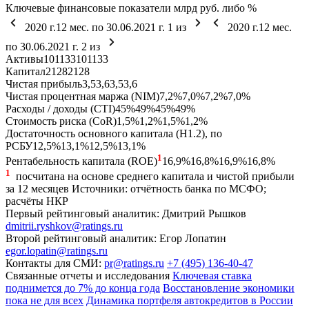
Ключевые финансовые показатели
млрд руб. либо %
2020 г.
12 мес. по 30.06.2021 г.
1
из
2020 г.
12 мес.
по 30.06.2021 г.
2
из
Активы
101
133
101
133
Капитал
21
28
21
28
Чистая прибыль
3,5
3,6
3,5
3,6
Чистая процентная маржа (NIM)
7,2%
7,0%
7,2%
7,0%
Расходы / доходы (CTI)
45%
49%
45%
49%
Стоимость риска (CoR)
1,5%
1,2%
1,5%
1,2%
Достаточность основного капитала (Н1.2), по
РСБУ
12,5%
13,1%
12,5%
13,1%
1
Рентабельность капитала (ROE)
16,9%
16,8%
16,9%
16,8%
1
посчитана на основе среднего капитала и чистой прибыли
за 12 месяцев
Источники: отчётность банка по МСФО;
расчёты НКР
Первый рейтинговый аналитик:
Дмитрий Рышков
dmitrii.ryshkov@ratings.ru
Второй рейтинговый аналитик:
Егор Лопатин
egor.lopatin@ratings.ru
Контакты для СМИ:
pr@ratings.ru
+7 (495) 136-40-47
Связанные отчеты и исследования
Ключевая ставка
поднимется до 7% до конца года
Восстановление экономики
пока не для всех
Динамика портфеля автокредитов в России