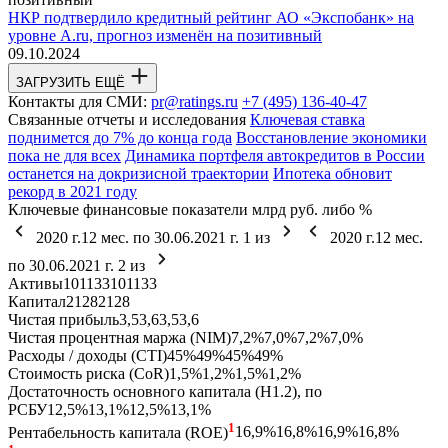
НКР подтвердило кредитный рейтинг АО «Экспобанк» на
уровне A.ru, прогноз изменён на позитивный
09.10.2024
ЗАГРУЗИТЬ ЕЩЁ
Контакты для СМИ:
pr@ratings.ru
+7 (495) 136-40-47
Связанные отчеты и исследования
Ключевая ставка
поднимется до 7% до конца года
Восстановление экономики
пока не для всех
Динамика портфеля автокредитов в России
останется на докризисной траектории
Ипотека обновит
рекорд в 2021 году
Ключевые финансовые показатели
млрд руб. либо %
2020 г.
12 мес. по 30.06.2021 г.
1
из
2020 г.
12 мес.
по 30.06.2021 г.
2
из
Активы
101
133
101
133
Капитал
21
28
21
28
Чистая прибыль
3,5
3,6
3,5
3,6
Чистая процентная маржа (NIM)
7,2%
7,0%
7,2%
7,0%
Расходы / доходы (CTI)
45%
49%
45%
49%
Стоимость риска (CoR)
1,5%
1,2%
1,5%
1,2%
Достаточность основного капитала (Н1.2), по
РСБУ
12,5%
13,1%
12,5%
13,1%
1
Рентабельность капитала (ROE)
16,9%
16,8%
16,9%
16,8%