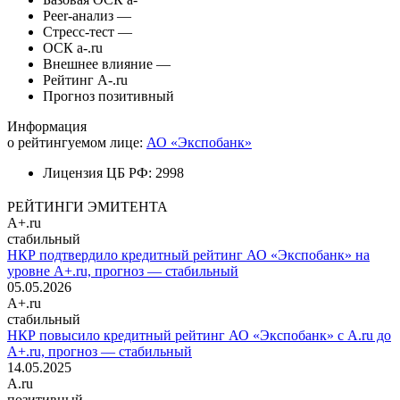
Peer-анализ
—
Стресс-тест
—
ОСК
a-.ru
Внешнее влияние
—
Рейтинг
A-.ru
Прогноз
позитивный
Информация
о рейтингуемом лице:
АО «Экспобанк»
Лицензия ЦБ РФ:
2998
РЕЙТИНГИ ЭМИТЕНТА
A+.ru
стабильный
НКР подтвердило кредитный рейтинг АО «Экспобанк» на
уровне A+.ru, прогноз — стабильный
05.05.2026
A+.ru
стабильный
НКР повысило кредитный рейтинг АО «Экспобанк» с A.ru до
A+.ru, прогноз — стабильный
14.05.2025
A.ru
позитивный