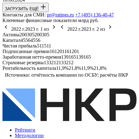
ЗАГРУЗИТЬ ЕЩЁ
Контакты для СМИ:
pr@ratings.ru
+7 (495) 136-40-47
Ключевые финансовые показатели
млрд руб.
2022 г.
2023 г.
1
из
2022 г.
2023 г.
2
из
Активы
200
305
200
305
Капитал
45
56
45
56
Чистая прибыль
5
11
5
11
Подписанные премии
161
201
161
201
Заработанная нетто-премия
139
165
139
165
Страховые резервы
133
212
133
212
Рентабельность капитала
11,9%
21,8%
11,9%
21,8%
Источники: отчётность компании по ОСБУ; расчёты НКР
Рейтинги
Методологии