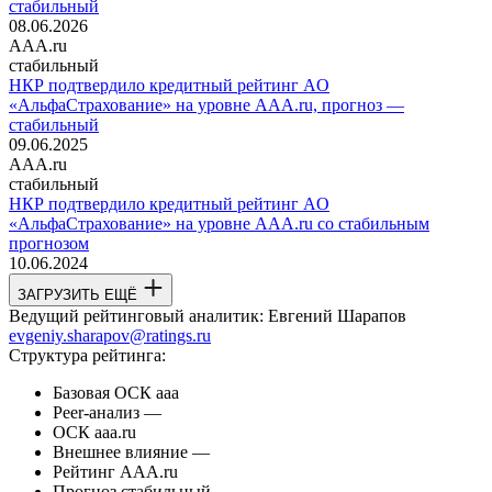
стабильный
08.06.2026
AAA.ru
стабильный
НКР подтвердило кредитный рейтинг AО
«АльфаСтрахование» на уровне AAA.ru, прогноз —
стабильный
09.06.2025
AAA.ru
стабильный
НКР подтвердило кредитный рейтинг AО
«АльфаСтрахование» на уровне AAA.ru со стабильным
прогнозом
10.06.2024
ЗАГРУЗИТЬ ЕЩЁ
Ведущий рейтинговый аналитик:
Евгений Шарапов
evgeniy.sharapov@ratings.ru
Структура рейтинга:
Базовая ОСК
aaa
Peer-анализ
—
ОСК
aaa.ru
Внешнее влияние
—
Рейтинг
AAA.ru
Прогноз
стабильный