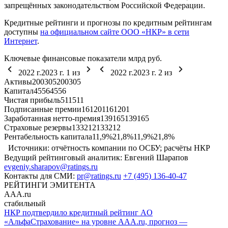
запрещённых законодательством Российской Федерации.
Кредитные рейтинги и прогнозы по кредитным рейтингам
доступны
на официальном сайте ООО «НКР» в сети
Интернет
.
Ключевые финансовые показатели
млрд руб.
2022 г.
2023 г.
1
из
2022 г.
2023 г.
2
из
Активы
200
305
200
305
Капитал
45
56
45
56
Чистая прибыль
5
11
5
11
Подписанные премии
161
201
161
201
Заработанная нетто-премия
139
165
139
165
Страховые резервы
133
212
133
212
Рентабельность капитала
11,9%
21,8%
11,9%
21,8%
Источники: отчётность компании по ОСБУ; расчёты НКР
Ведущий рейтинговый аналитик:
Евгений Шарапов
evgeniy.sharapov@ratings.ru
Контакты для СМИ:
pr@ratings.ru
+7 (495) 136-40-47
РЕЙТИНГИ ЭМИТЕНТА
AAA.ru
стабильный
НКР подтвердило кредитный рейтинг AО
«АльфаСтрахование» на уровне AAA.ru, прогноз —