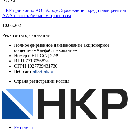
AAA.ru
НКР присвоило AО «АльфаСтрахование» кредитный рейтинг
AAA.ru со стабильным прогнозом
10.06.2021
Реквизиты организации
Полное фирменное наименование
акционерное
общество «АльфаСтрахование»
Номер в ЕГРССД
2239
ИНН
7713056834
ОГРН
1027739431730
Веб-сайт
alfastrah.ru
Страна регистрации
Россия
Рейтинги