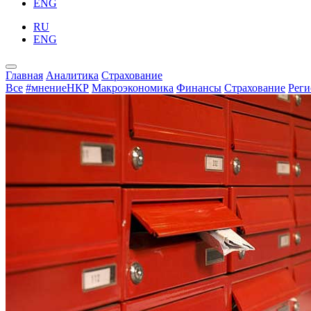
ENG
RU
ENG
Главная
Аналитика
Страхование
Все
#мнениеНКР
Макроэкономика
Финансы
Страхование
Рег