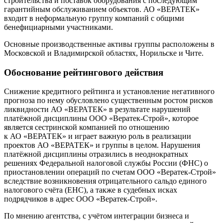
строительства и поставок оборудования с последующим
гарантийным обслуживанием объектов. АО «ВЕРАТЕК»
входит в неформальную группу компаний с общими
бенефициарными участниками.
Основные производственные активы группы расположены в
Московской и Владимирской областях, Норильске и Чите.
Обоснование рейтингового действия
Снижение кредитного рейтинга и установление негативного
прогноза по нему обусловлено существенным ростом рисков
ликвидности АО «ВЕРАТЕК» в результате нарушений
платёжной дисциплины ООО «Вератек-Строй», которое
является сестринской компанией по отношению
к АО «ВЕРАТЕК» и играет важную роль в реализации
проектов АО «ВЕРАТЕК» и группы в целом. Нарушения
платёжной дисциплины отразились в неоднократных
решениях Федеральной налоговой службы России (ФНС) о
приостановлении операций по счетам ООО «Вератек-Строй»
вследствие возникновения отрицательного сальдо единого
налогового счёта (ЕНС), а также в судебных исках
подрядчиков в адрес ООО «Вератек-Строй».
По мнению агентства, с учётом интеграции бизнеса и