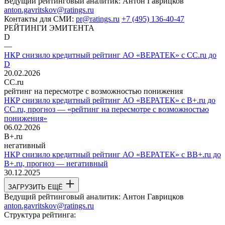
Ведущий рейтинговый аналитик:
Антон Гаврицков
anton.gavritskov@ratings.ru
Контакты для СМИ:
pr@ratings.ru
+7 (495) 136-40-47
РЕЙТИНГИ ЭМИТЕНТА
D
—
НКР снизило кредитный рейтинг АО «ВЕРАТЕК» с CC.ru до
D
20.02.2026
CC.ru
рейтинг на пересмотре с возможностью понижения
НКР снизило кредитный рейтинг АО «ВЕРАТЕК» с B+.ru до
CC.ru, прогноз — «рейтинг на пересмотре с возможностью
понижения»
06.02.2026
B+.ru
негативный
НКР снизило кредитный рейтинг АО «ВЕРАТЕК» с BB+.ru до
B+.ru, прогноз — негативный
30.12.2025
ЗАГРУЗИТЬ ЕЩЁ
Ведущий рейтинговый аналитик:
Антон Гаврицков
anton.gavritskov@ratings.ru
Структура рейтинга: