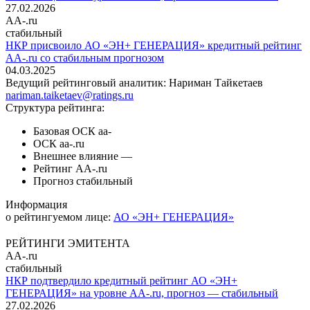
27.02.2026
AA-.ru
стабильный
НКР присвоило АО «ЭН+ ГЕНЕРАЦИЯ» кредитный рейтинг
AА-.ru со стабильным прогнозом
04.03.2025
Ведущий рейтинговый аналитик:
Нариман Тайкетаев
nariman.taiketaev@ratings.ru
Структура рейтинга:
Базовая ОСК
aa-
ОСК
aa-.ru
Внешнее влияние
—
Рейтинг
AA-.ru
Прогноз
стабильный
Информация
о рейтингуемом лице:
АО «ЭН+ ГЕНЕРАЦИЯ»
РЕЙТИНГИ ЭМИТЕНТА
AA-.ru
стабильный
НКР подтвердило кредитный рейтинг АО «ЭН+
ГЕНЕРАЦИЯ» на уровне AA-.ru, прогноз — стабильный
27.02.2026