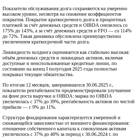
Показатели обслуживания долга сохраняются на умеренно
высоком уровне, несмотря на снижение коэффициентов
покрытия. Покрытие краткосрочного долга и процентных
платежей за счёт денежных средств и OIBDA снизилось со
175% до 143%, а за счёт денежных средств и FFO — со 114%
до 72%. Такая динамика обусловлена преимущественно
увеличением краткосрочной части долга.
Ликвидность холдинга оценивается как стабильно высокая:
объём денежных средств и ликвидных активов, включая
доступные и неиспользованные кредитные линии, по
состоянию на конец I полугодия 2025 года полностью
покрывал текущие обязательства.
По итогам 12 месяцев, завершившихся 30.06.2025 г.,
показатели рентабельности продемонстрировали улучшение
на фоне роста выручки и OIBDA: маржа по OIBDA
увеличилась с 37% до 39%, рентабельность активов по чистой
прибыли — с 9% до 11%.
Структура фондирования характеризуется умеренной и
снижающейся зависимостью от внешнего финансирования:
отношение собственного капитала к совокупным активам
увеличилось с 37% до 40% за период с 30.06.2024 г. по