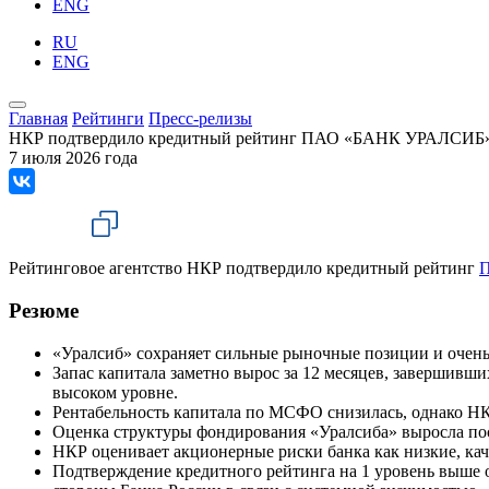
ENG
RU
ENG
Главная
Рейтинги
Пресс-релизы
НКР подтвердило кредитный рейтинг ПАО «БАНК УРАЛСИБ» н
7 июля 2026 года
Рейтинговое агентство НКР подтвердило кредитный рейтинг
Резюме
«Уралсиб» сохраняет сильные рыночные позиции и очен
Запас капитала заметно вырос за 12 месяцев, завершивших
высоком уровне.
Рентабельность капитала по МСФО снизилась, однако НКР
Оценка структуры фондирования «Уралсиба» выросла пос
НКР оценивает акционерные риски банка как низкие, кач
Подтверждение кредитного рейтинга на 1 уровень выше 