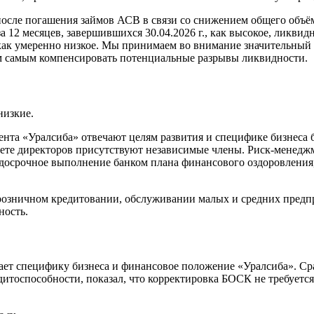
после погашения займов АСВ в связи со снижением общего объё
а 12 месяцев, завершившихся 30.04.2026 г., как высокое, ликви
как умеренно низкое. Мы принимаем во внимание значительный 
ем самым компенсировать потенциальные разрывы ликвидности.
низкие.
нта «Уралсиба» отвечают целям развития и специфике бизнеса б
вете директоров присутствуют независимые члены. Риск-менедж
досрочное выполнение банком плана финансового оздоровления
 розничном кредитовании, обслуживании малых и средних предпр
ность.
жает специфику бизнеса и финансовое положение «Уралсиба». С
тоспособности, показал, что корректировка БОСК не требуется.