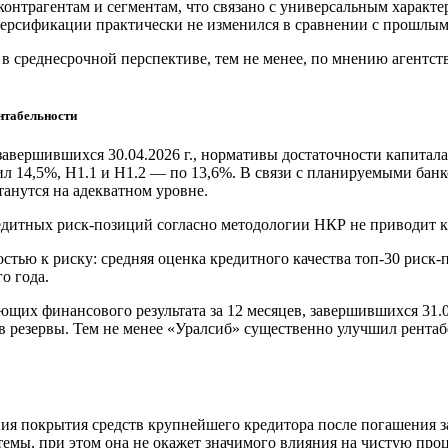
онтрагентам и сегментам, что связано с универсальным характе
иверсификации практически не изменился в сравнении с прошлым
 среднесрочной перспективе, тем не менее, по мнению агентств
ентабельности
 завершившихся 30.04.2026 г., нормативы достаточности капитала
ил 14,5%, Н1.1 и Н1.2 — по 13,6%. В связи с планируемыми ба
танутся на адекватном уровне.
редитных риск-позиций согласно методологии НКР не приводит
стью к риску: средняя оценка кредитного качества топ-30 риск
о года.
щих финансового результата за 12 месяцев, завершившихся 31.03
в резервы. Тем не менее «Уралсиб» существенно улучшил рентабе
ия покрытия средств крупнейшего кредитора после погашения 
стемы, при этом она не окажет значимого влияния на чистую про