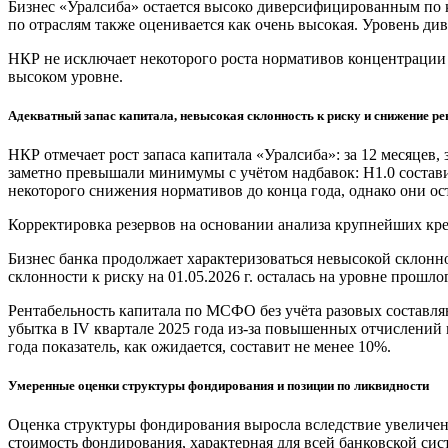
Бизнес «Уралсиба» остается высоко диверсифицированным по к
по отраслям также оценивается как очень высокая. Уровень д
НКР не исключает некоторого роста нормативов концентрации в
высоком уровне.
Адекватный запас капитала, невысокая склонность к риску и снижение р
НКР отмечает рост запаса капитала «Уралсиба»: за 12 месяцев,
заметно превышали минимумы с учётом надбавок: Н1.0 состав
некоторого снижения нормативов до конца года, однако они ос
Корректировка резервов на основании анализа крупнейших к
Бизнес банка продолжает характеризоваться невысокой склонно
склонности к риску на 01.05.2026 г. осталась на уровне прошлог
Рентабельность капитала по МСФО без учёта разовых составляю
убытка в IV квартале 2025 года из-за повышенных отчислений 
года показатель, как ожидается, составит не менее 10%.
Умеренные оценки структуры фондирования и позиции по ликвидности
Оценка структуры фондирования выросла вследствие увеличен
стоимость фондирования, характерная для всей банковской си