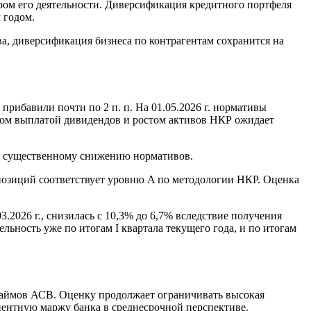
ром его деятельности. Диверсификация кредитного портфеля
 годом.
а, диверсификация бизнеса по контрагентам сохранится на
 прибавили почти по 2 п. п. На 01.05.2026 г. нормативы
нком выплатой дивидендов и ростом активов НКР ожидает
 к существенному снижению нормативов.
-позиций соответствует уровню A по методологии НКР. Оценка
.2026 г., снизилась с 10,3% до 6,7% вследствие получения
льность уже по итогам I квартала текущего года, и по итогам
займов АСВ. Оценку продолжает ограничивать высокая
центную маржу банка в среднесрочной перспективе.