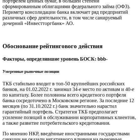
портфелем ценных бумаг, в большей степени
сформированным облигациями федерального займа (ОФЗ).
Периметр консолидации банка включает ряд предприятий
различных сфер деятельности, в том числе санируемый
дочерний «Инвестторгбанк» АО.
Обоснование рейтингового действия
Факторы, определившие уровень БОСК: bbb-
Умеренные рыночные позиции
ТКБ стабильно входит в топ-50 крупнейших российских
банков, на 01.02.2022 г. занимал 34-е место по активам и 40-е
по капиталу. Более половины всего кредитного портфеля
банка сосредоточено в Московском регионе. За последние 12
месяцев (по 31.10.2022 г.) банк значительно нарастил
гарантийный портфель. Стратегия ТКБ предполагает
усиление позиций в обслуживании корпоративных клиентов,
а также развитие потребительского кредитования.
По мнению НКР, введённые иностранными государствами
санкции не оказали негативного влияния на рыночные