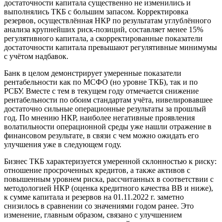
достаточности капитала существенно не изменились и
выполнялись ТКБ с большим запасом. Корректировка
резервов, осуществлённая НКР по результатам углублённого
анализа крупнейших риск-позиций, составляет менее 15%
регулятивного капитала, а скорректированные показатели
достаточности капитала превышают регулятивные минимумы
с учётом надбавок.
Банк в целом демонстрирует умеренные показатели
рентабельности как по МСФО (но уровне ТКБ), так и по
РСБУ. Вместе с тем в текущем году отмечается снижение
рентабельности по обоим стандартам учёта, нивелировавшее
достаточно сильные операционные результаты за прошлый
год. По мнению НКР, наиболее негативные проявления
волатильности операционной среды уже нашли отражение в
финансовом результате, в связи с чем можно ожидать его
улучшения уже в следующем году.
Бизнес ТКБ характеризуется умеренной склонностью к риску:
отношение просроченных кредитов, а также активов с
повышенным уровнем риска, рассчитанных в соответствии с
методологией НКР (оценка кредитного качества BB и ниже),
к сумме капитала и резервов на 01.11.2022 г. заметно
снизилось в сравнении со значениями годом ранее. Это
изменение, главным образом, связано с улучшением