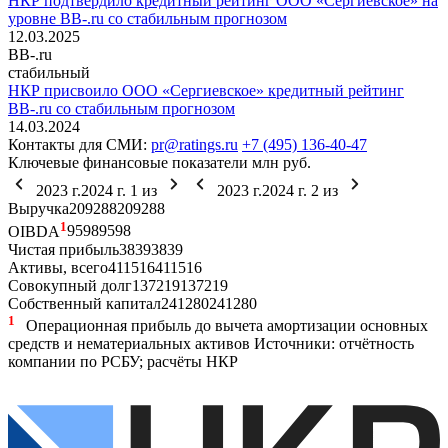
НКР подтвердило кредитный рейтинг ООО «Сергиевское» на
уровне BB-.ru со стабильным прогнозом
12.03.2025
BB-.ru
стабильный
НКР присвоило ООО «Сергиевское» кредитный рейтинг
ВВ-.ru со стабильным прогнозом
14.03.2024
Контакты для СМИ:
pr@ratings.ru
+7 (495) 136-40-47
Ключевые финансовые показатели
млн руб.
2023 г.
2024 г.
1
из
2023 г.
2024 г.
2
из
Выручка
209
288
209
288
1
OIBDA
95
98
95
98
Чистая прибыль
38
39
38
39
Активы, всего
411
516
411
516
Совокупный долг
137
219
137
219
Собственный капитал
241
280
241
280
1
Операционная прибыль до вычета амортизации основных
средств и нематериальных активов
Источники: отчётность
компании по РСБУ; расчёты НКР