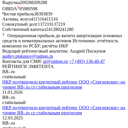
Выручка
209
288
209
288
1
OIBDA
95
98
95
98
Чистая прибыль
38
39
38
39
Активы, всего
411
516
411
516
Совокупный долг
137
219
137
219
Собственный капитал
241
280
241
280
1
Операционная прибыль до вычета амортизации основных
средств и нематериальных активов
Источники: отчётность
компании по РСБУ; расчёты НКР
Ведущий рейтинговый аналитик:
Андрей Пискунов
andrey.piskunov@ratings.ru
Контакты для СМИ:
pr@ratings.ru
+7 (495) 136-40-47
РЕЙТИНГИ ЭМИТЕНТА
BB-.ru
стабильный
НКР подтвердило кредитный рейтинг ООО «Сергиевское» на
уровне BB-.ru со стабильным прогнозом
11.03.2026
BB-.ru
стабильный
НКР подтвердило кредитный рейтинг ООО «Сергиевское» на
уровне BB-.ru со стабильным прогнозом
12.03.2025
BB-.ru