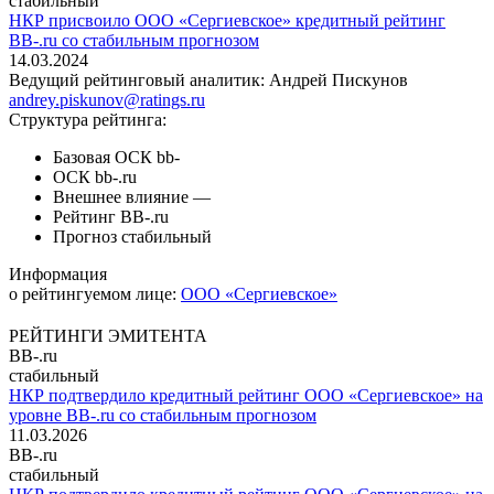
стабильный
НКР присвоило ООО «Сергиевское» кредитный рейтинг
ВВ-.ru со стабильным прогнозом
14.03.2024
Ведущий рейтинговый аналитик:
Андрей Пискунов
andrey.piskunov@ratings.ru
Структура рейтинга:
Базовая ОСК
bb-
ОСК
bb-.ru
Внешнее влияние
—
Рейтинг
BB-.ru
Прогноз
стабильный
Информация
о рейтингуемом лице:
ООО «Сергиевское»
РЕЙТИНГИ ЭМИТЕНТА
BB-.ru
стабильный
НКР подтвердило кредитный рейтинг ООО «Сергиевское» на
уровне BB-.ru со стабильным прогнозом
11.03.2026
BB-.ru
стабильный