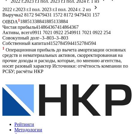
2022 г.
2023 г.
I пол. 2023 г.
I пол. 2024 г.
1
из
2022 г.
2023 г.
I пол. 2023 г.
I пол. 2024 г.
2
из
Выручка
2 817
2 947
943
1 157
2 817
2 947
943
1 157
1
OIBDA
188
513
38
84
188
513
38
84
Чистая прибыль
41
486
43
67
41
486
43
67
Активы, всего
991
1 702
1 092
2 254
991
1 702
1 092
2 254
Совокупный долг
–
3
–
803
–
3
–
803
Собственный капитал
41
527
84
594
41
527
84
594
1
Операционная прибыль до вычета амортизации основных
средств и нематериальных активов, скорректированная на
прочие доходы и расходы, которые, по мнению агентства,
носят разовый характер
Источники: отчётность компании по
РСБУ; расчёты НКР
Рейтинги
Методологии