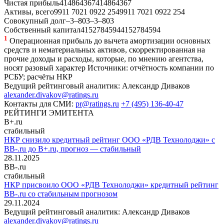
Чистая прибыль
41
486
43
67
41
486
43
67
Активы, всего
991
1 702
1 092
2 254
991
1 702
1 092
2 254
Совокупный долг
–
3
–
803
–
3
–
803
Собственный капитал
41
527
84
594
41
527
84
594
1
Операционная прибыль до вычета амортизации основных
средств и нематериальных активов, скорректированная на
прочие доходы и расходы, которые, по мнению агентства,
носят разовый характер
Источники: отчётность компании по
РСБУ; расчёты НКР
Ведущий рейтинговый аналитик:
Александр Диваков
alexander.divakov@ratings.ru
Контакты для СМИ:
pr@ratings.ru
+7 (495) 136-40-47
РЕЙТИНГИ ЭМИТЕНТА
B+.ru
стабильный
НКР снизило кредитный рейтинг ООО «РДВ Технолоджи» с
BB-.ru до B+.ru, прогноз — стабильный
28.11.2025
BB-.ru
стабильный
НКР присвоило ООО «РДВ Технолоджи» кредитный рейтинг
BB-.ru со стабильным прогнозом
29.11.2024
Ведущий рейтинговый аналитик:
Александр Диваков
alexander.divakov@ratings.ru