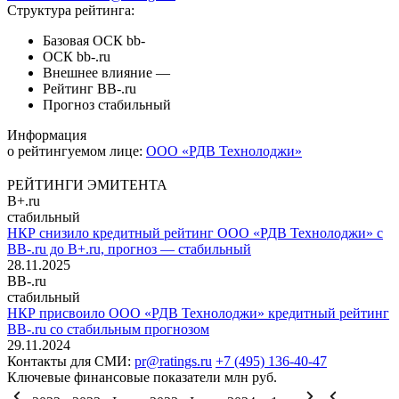
Структура рейтинга:
Базовая ОСК
bb-
ОСК
bb-.ru
Внешнее влияние
—
Рейтинг
BB-.ru
Прогноз
стабильный
Информация
о рейтингуемом лице:
ООО «РДВ Технолоджи»
РЕЙТИНГИ ЭМИТЕНТА
B+.ru
стабильный
НКР снизило кредитный рейтинг ООО «РДВ Технолоджи» с
BB-.ru до B+.ru, прогноз — стабильный
28.11.2025
BB-.ru
стабильный
НКР присвоило ООО «РДВ Технолоджи» кредитный рейтинг
BB-.ru со стабильным прогнозом
29.11.2024
Контакты для СМИ:
pr@ratings.ru
+7 (495) 136-40-47
Ключевые финансовые показатели
млн руб.