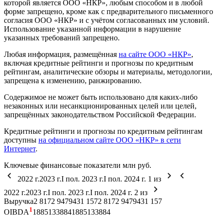
которой является ООО «НКР», любым способом и в любой
форме запрещено, кроме как с предварительного письменного
согласия ООО «НКР» и с учётом согласованных им условий.
Использование указанной информации в нарушение
указанных требований запрещено.
Любая информация, размещённая
на сайте ООО «НКР»
,
включая кредитные рейтинги и прогнозы по кредитным
рейтингам, аналитические обзоры и материалы, методологии,
запрещена к изменению, ранжированию.
Содержимое не может быть использовано для каких-либо
незаконных или несанкционированных целей или целей,
запрещённых законодательством Российской Федерации.
Кредитные рейтинги и прогнозы по кредитным рейтингам
доступны
на официальном сайте ООО «НКР» в сети
Интернет
.
Ключевые финансовые показатели
млн руб.
2022 г.
2023 г.
I пол. 2023 г.
I пол. 2024 г.
1
из
2022 г.
2023 г.
I пол. 2023 г.
I пол. 2024 г.
2
из
Выручка
2 817
2 947
943
1 157
2 817
2 947
943
1 157
1
OIBDA
188
513
38
84
188
513
38
84