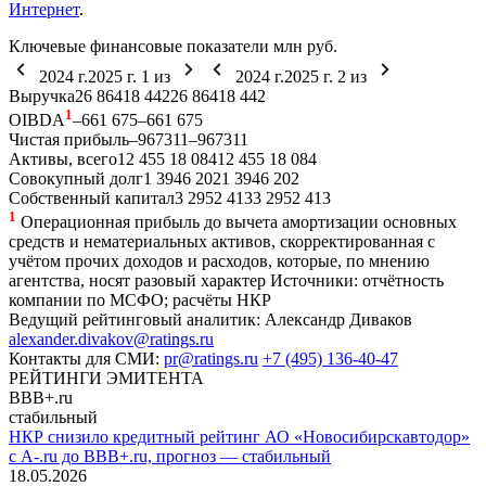
Интернет
.
Ключевые финансовые показатели
млн руб.
2024 г.
2025 г.
1
из
2024 г.
2025 г.
2
из
Выручка
26 864
18 442
26 864
18 442
1
OIBDA
–66
1 675
–66
1 675
Чистая прибыль
–967
311
–967
311
Активы, всего
12 455
18 084
12 455
18 084
Совокупный долг
1 394
6 202
1 394
6 202
Собственный капитал
3 295
2 413
3 295
2 413
1
Операционная прибыль до вычета амортизации основных
средств и нематериальных активов, скорректированная с
учётом прочих доходов и расходов, которые, по мнению
агентства, носят разовый характер
Источники: отчётность
компании по МСФО; расчёты НКР
Ведущий рейтинговый аналитик:
Александр Диваков
alexander.divakov@ratings.ru
Контакты для СМИ:
pr@ratings.ru
+7 (495) 136-40-47
РЕЙТИНГИ ЭМИТЕНТА
BBB+.ru
стабильный
НКР снизило кредитный рейтинг АО «Новосибирскавтодор»
с A-.ru до BBB+.ru, прогноз — стабильный
18.05.2026