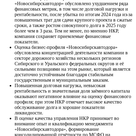
«Новосибирскавтодор» обусловлено ухудшением ряда
финансовых метрик, в том числе долговой нагрузки и
рентабельности, после убытка по итогам 2024 года из-за
повышенных трат для сдачи крупного проекта в сжатые
сроки, а также ростом совокупного долга в 2025 году
более чем в 3 раза. Тем не менее, по мнению НКР,
компания сохраняет приемлемые финансовые
показатели.
Оценка бизнес-профиля «Новосибирскавтодора»
обусловлена концентрацией деятельности компании в
секторе дорожного хозяйства нескольких регионов
Сибирского и Уральского федеральных округов и её
сильными позициями на этом рынке, который является
достаточно устойчивым благодаря стабильным
государственным и муниципальным заказам.
Повышенная долговая нагрузка, невысокая
рентабельность и значительная доля заёмного капитала
оказывают негативное влияние на оценку финансового
профиля; при этом НКР отмечает высокое качество
обслуживание долга и хорошие показатели
ликвидности.
В оценке качества управления НКР принимает во
внимание опыт и квалификацию менеджмента
«Новосибирскавтодора», формирование
консолидированной отчётности по МСФО на