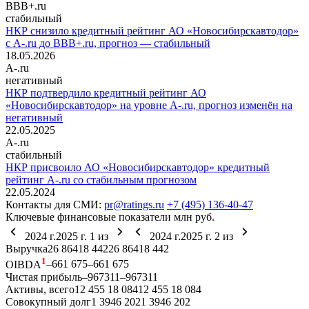
BBB+.ru
стабильный
НКР снизило кредитный рейтинг АО «Новосибирскавтодор»
с A-.ru до BBB+.ru, прогноз — стабильный
18.05.2026
A-.ru
негативный
НКР подтвердило кредитный рейтинг АО
«Новосибирскавтодор» на уровне A-.ru, прогноз изменён на
негативный
22.05.2025
A-.ru
стабильный
НКР присвоило АО «Новосибирскавтодор» кредитный
рейтинг A-.ru со стабильным прогнозом
22.05.2024
Контакты для СМИ:
pr@ratings.ru
+7 (495) 136-40-47
Ключевые финансовые показатели
млн руб.
2024 г.
2025 г.
1
из
2024 г.
2025 г.
2
из
Выручка
26 864
18 442
26 864
18 442
1
OIBDA
–66
1 675
–66
1 675
Чистая прибыль
–967
311
–967
311
Активы, всего
12 455
18 084
12 455
18 084
Совокупный долг
1 394
6 202
1 394
6 202