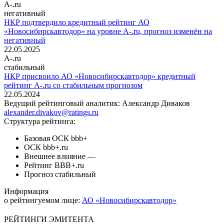
A-.ru
негативный
НКР подтвердило кредитный рейтинг АО
«Новосибирскавтодор» на уровне A-.ru, прогноз изменён на
негативный
22.05.2025
A-.ru
стабильный
НКР присвоило АО «Новосибирскавтодор» кредитный
рейтинг A-.ru со стабильным прогнозом
22.05.2024
Ведущий рейтинговый аналитик:
Александр Диваков
alexander.divakov@ratings.ru
Структура рейтинга:
Базовая ОСК
bbb+
ОСК
bbb+.ru
Внешнее влияние
—
Рейтинг
BBB+.ru
Прогноз
стабильный
Информация
о рейтингуемом лице:
АО «Новосибирскавтодор»
РЕЙТИНГИ ЭМИТЕНТА