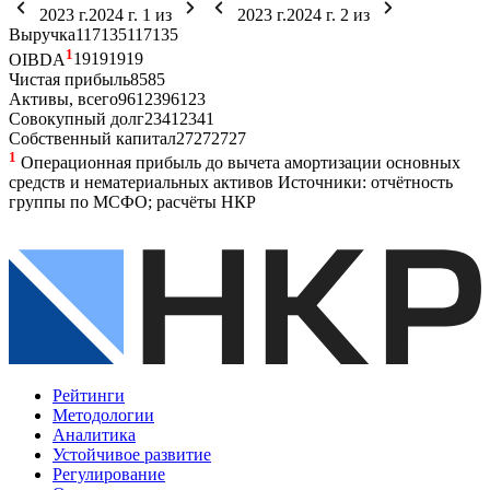
2023 г.
2024 г.
1
из
2023 г.
2024 г.
2
из
Выручка
117
135
117
135
1
OIBDA
19
19
19
19
Чистая прибыль
8
5
8
5
Активы, всего
96
123
96
123
Совокупный долг
23
41
23
41
Собственный капитал
27
27
27
27
1
Операционная прибыль до вычета амортизации основных
средств и нематериальных активов
Источники: отчётность
группы по МСФО; расчёты НКР
Рейтинги
Методологии
Аналитика
Устойчивое развитие
Регулирование