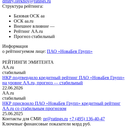
dmitry.orekhov@ratings.ru
Структура рейтинга:
Базовая ОСК
aa
ОСК
aa.ru
Внешнее влияние
—
Рейтинг
AA.ru
Прогноз
стабильный
Информация
о рейтингуемом лице:
ПАО «НоваБев Групп»
РЕЙТИНГИ ЭМИТЕНТА
AA.ru
стабильный
НКР подтвердило кредитный рейтинг ПАО «НоваБев Групп»
на уровне AA.ru, прогноз — стабильный
22.06.2026
AA.ru
стабильный
НКР присвоило ПАО «НоваБев Групп» кредитный рейтинг
AA.ru со стабильным прогнозом
25.06.2025
Контакты для СМИ:
pr@ratings.ru
+7 (495) 136-40-47
Ключевые финансовые показатели
млрд руб.