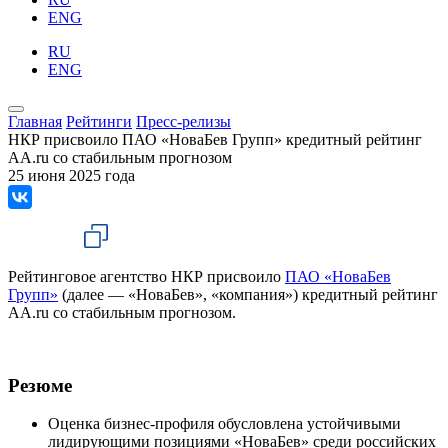
ENG
RU
ENG
Главная
Рейтинги
Пресс-релизы
НКР присвоило ПАО «НоваБев Групп» кредитный рейтинг
AA.ru со стабильным прогнозом
25 июня 2025 года
Рейтинговое агентство НКР присвоило
ПАО «НоваБев
Групп»
(далее — «НоваБев», «компания») кредитный рейтинг
AA.ru со стабильным прогнозом.
Резюме
Оценка бизнес-профиля обусловлена устойчивыми
лидирующими позициями «НоваБев» среди российских