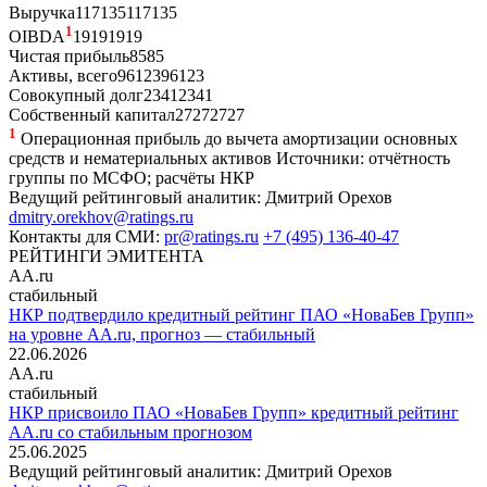
Выручка
117
135
117
135
1
OIBDA
19
19
19
19
Чистая прибыль
8
5
8
5
Активы, всего
96
123
96
123
Совокупный долг
23
41
23
41
Собственный капитал
27
27
27
27
1
Операционная прибыль до вычета амортизации основных
средств и нематериальных активов
Источники: отчётность
группы по МСФО; расчёты НКР
Ведущий рейтинговый аналитик:
Дмитрий Орехов
dmitry.orekhov@ratings.ru
Контакты для СМИ:
pr@ratings.ru
+7 (495) 136-40-47
РЕЙТИНГИ ЭМИТЕНТА
AA.ru
стабильный
НКР подтвердило кредитный рейтинг ПАО «НоваБев Групп»
на уровне AA.ru, прогноз — стабильный
22.06.2026
AA.ru
стабильный
НКР присвоило ПАО «НоваБев Групп» кредитный рейтинг
AA.ru со стабильным прогнозом
25.06.2025
Ведущий рейтинговый аналитик:
Дмитрий Орехов