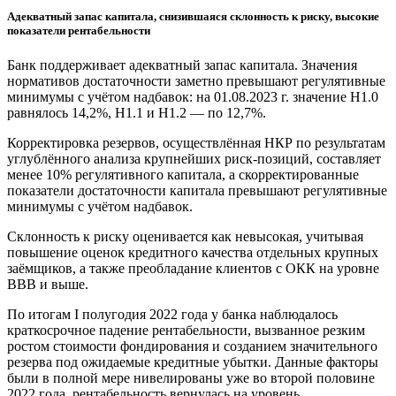
Адекватный запас капитала, снизившаяся склонность к риску, высокие
показатели рентабельности
Банк поддерживает адекватный запас капитала. Значения
нормативов достаточности заметно превышают регулятивные
минимумы с учётом надбавок: на 01.08.2023 г. значение Н1.0
равнялось 14,2%, Н1.1 и Н1.2 — по 12,7%.
Корректировка резервов, осуществлённая НКР по результатам
углублённого анализа крупнейших риск-позиций, составляет
менее 10% регулятивного капитала, а скорректированные
показатели достаточности капитала превышают регулятивные
минимумы с учётом надбавок.
Склонность к риску оценивается как невысокая, учитывая
повышение оценок кредитного качества отдельных крупных
заёмщиков, а также преобладание клиентов с ОКК на уровне
ВВВ и выше.
По итогам I полугодия 2022 года у банка наблюдалось
краткосрочное падение рентабельности, вызванное резким
ростом стоимости фондирования и созданием значительного
резерва под ожидаемые кредитные убытки. Данные факторы
были в полной мере нивелированы уже во второй половине
2022 года, рентабельность вернулась на уровень