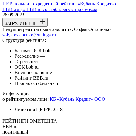
НКР повысило кредитный рейтинг «Кубань Кредит» с
BBB-.ru до BBB.ru со стабильным прогнозом
26.09.2023
ЗАГРУЗИТЬ ЕЩЁ
Ведущий рейтинговый аналитик:
Софья Остапенко
sofya.ostapenko@ratings.ru
Структура рейтинга:
Базовая ОСК
bbb
Peer-анализ
—
Стресс-тест
—
ОСК
bbb.ru
Внешнее влияние
—
Рейтинг
BBB.ru
Прогноз
стабильный
Информация
о рейтингуемом лице:
КБ «Кубань Кредит» ООО
Лицензия ЦБ РФ:
2518
РЕЙТИНГИ ЭМИТЕНТА
BBB.ru
позитивный