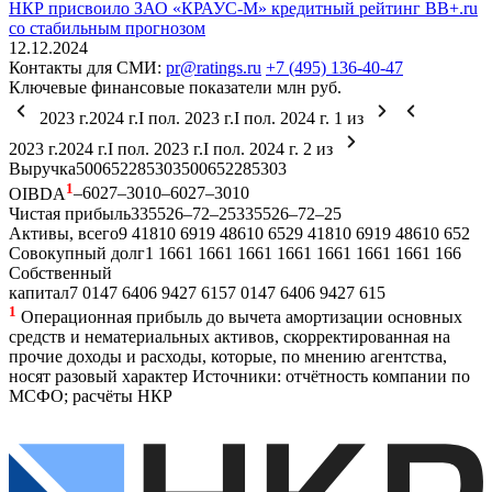
НКР присвоило ЗАО «КРАУС-М» кредитный рейтинг BB+.ru
со стабильным прогнозом
12.12.2024
Контакты для СМИ:
pr@ratings.ru
+7 (495) 136-40-47
Ключевые финансовые показатели
млн руб.
2023 г.
2024 г.
I пол. 2023 г.
I пол. 2024 г.
1
из
2023 г.
2024 г.
I пол. 2023 г.
I пол. 2024 г.
2
из
Выручка
500
652
285
303
500
652
285
303
1
OIBDA
–60
27
–30
10
–60
27
–30
10
Чистая прибыль
335
526
–72
–25
335
526
–72
–25
Активы, всего
9 418
10 691
9 486
10 652
9 418
10 691
9 486
10 652
Совокупный долг
1 166
1 166
1 166
1 166
1 166
1 166
1 166
1 166
Собственный
капитал
7 014
7 640
6 942
7 615
7 014
7 640
6 942
7 615
1
Операционная прибыль до вычета амортизации основных
средств и нематериальных активов, скорректированная на
прочие доходы и расходы, которые, по мнению агентства,
носят разовый характер
Источники: отчётность компании по
МСФО; расчёты НКР