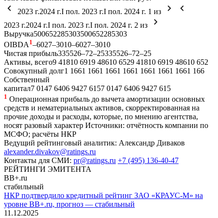
2023 г.
2024 г.
I пол. 2023 г.
I пол. 2024 г.
1
из
2023 г.
2024 г.
I пол. 2023 г.
I пол. 2024 г.
2
из
Выручка
500
652
285
303
500
652
285
303
1
OIBDA
–60
27
–30
10
–60
27
–30
10
Чистая прибыль
335
526
–72
–25
335
526
–72
–25
Активы, всего
9 418
10 691
9 486
10 652
9 418
10 691
9 486
10 652
Совокупный долг
1 166
1 166
1 166
1 166
1 166
1 166
1 166
1 166
Собственный
капитал
7 014
7 640
6 942
7 615
7 014
7 640
6 942
7 615
1
Операционная прибыль до вычета амортизации основных
средств и нематериальных активов, скорректированная на
прочие доходы и расходы, которые, по мнению агентства,
носят разовый характер
Источники: отчётность компании по
МСФО; расчёты НКР
Ведущий рейтинговый аналитик:
Александр Диваков
alexander.divakov@ratings.ru
Контакты для СМИ:
pr@ratings.ru
+7 (495) 136-40-47
РЕЙТИНГИ ЭМИТЕНТА
BB+.ru
стабильный
НКР подтвердило кредитный рейтинг ЗАО «КРАУС-М» на
уровне BB+.ru, прогноз — стабильный
11.12.2025