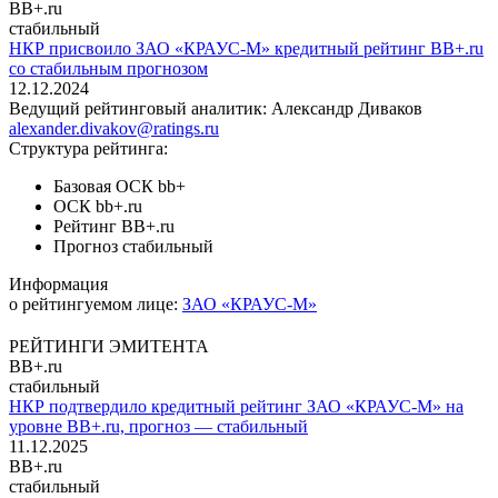
BB+.ru
стабильный
НКР присвоило ЗАО «КРАУС-М» кредитный рейтинг BB+.ru
со стабильным прогнозом
12.12.2024
Ведущий рейтинговый аналитик:
Александр Диваков
alexander.divakov@ratings.ru
Структура рейтинга:
Базовая ОСК
bb+
ОСК
bb+.ru
Рейтинг
BB+.ru
Прогноз
стабильный
Информация
о рейтингуемом лице:
ЗАО «КРАУС-М»
РЕЙТИНГИ ЭМИТЕНТА
BB+.ru
стабильный
НКР подтвердило кредитный рейтинг ЗАО «КРАУС-М» на
уровне BB+.ru, прогноз — стабильный
11.12.2025
BB+.ru
стабильный