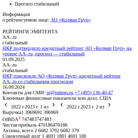
Прогноз
стабильный
Информация
о рейтингуемом лице:
АО «Колмар Груп»
РЕЙТИНГИ ЭМИТЕНТА
AA-.ru
стабильный
НКР подтвердило кредитный рейтинг АО «Колмар Груп» на
уровне AA-.ru, прогноз — стабильный
01.09.2025
AA-.ru
стабильный
НКР присвоило АО «Колмар Груп» кредитный рейтинг
AA-.ru со стабильным прогнозом
16.09.2024
Контакты для СМИ:
pr@ratings.ru
+7 (495) 136-40-47
Ключевые финансовые показатели
млн долл. США
2022 г.
2023 г.
1
из
2022 г.
2023 г.
2
из
Выручка
1 396
969
1 396
969
1
OIBDA
747
483
747
483
Чистая прибыль
470
186
470
186
Активы, всего
2 668
2 379
2 668
2 379
Совокупный долг
1 469
1 180
1 469
1 180