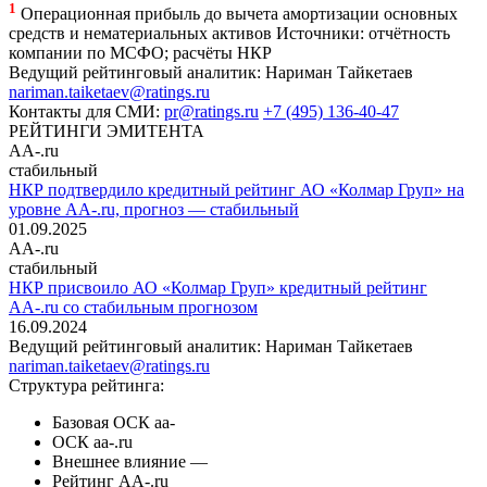
1
Операционная прибыль до вычета амортизации основных
средств и нематериальных активов
Источники: отчётность
компании по МСФО; расчёты НКР
Ведущий рейтинговый аналитик:
Нариман Тайкетаев
nariman.taiketaev@ratings.ru
Контакты для СМИ:
pr@ratings.ru
+7 (495) 136-40-47
РЕЙТИНГИ ЭМИТЕНТА
AA-.ru
стабильный
НКР подтвердило кредитный рейтинг АО «Колмар Груп» на
уровне AA-.ru, прогноз — стабильный
01.09.2025
AA-.ru
стабильный
НКР присвоило АО «Колмар Груп» кредитный рейтинг
AA-.ru со стабильным прогнозом
16.09.2024
Ведущий рейтинговый аналитик:
Нариман Тайкетаев
nariman.taiketaev@ratings.ru
Структура рейтинга:
Базовая ОСК
aa-
ОСК
aa-.ru
Внешнее влияние
—
Рейтинг
AA-.ru