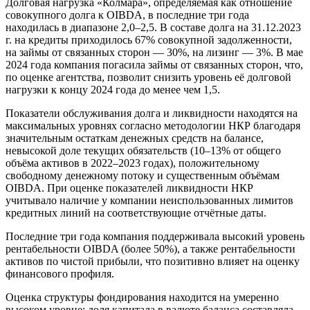
Долговая нагрузка «Колмара», определяемая как отношение
совокупного долга к OIBDA, в последние три года
находилась в диапазоне 2,0–2,5. В составе долга на 31.12.2023
г. на кредиты приходилось 67% совокупной задолженности,
на займы от связанных сторон — 30%, на лизинг — 3%. В мае
2024 года компания погасила займы от связанных сторон, что,
по оценке агентства, позволит снизить уровень её долговой
нагрузки к концу 2024 года до менее чем 1,5.
Показатели обслуживания долга и ликвидности находятся на
максимальных уровнях согласно методологии НКР благодаря
значительным остаткам денежных средств на балансе,
невысокой доле текущих обязательств (10–13% от общего
объёма активов в 2022–2023 годах), положительному
свободному денежному потоку и существенным объёмам
OIBDA. При оценке показателей ликвидности НКР
учитывало наличие у компании неиспользованных лимитов
кредитных линий на соответствующие отчётные даты.
Последние три года компания поддерживала высокий уровень
рентабельности OIBDA (более 50%), а также рентабельности
активов по чистой прибыли, что позитивно влияет на оценку
финансового профиля.
Оценка структуры фондирования находится на умеренно
высоком уровне: доля капитала в валюте баланса составляла