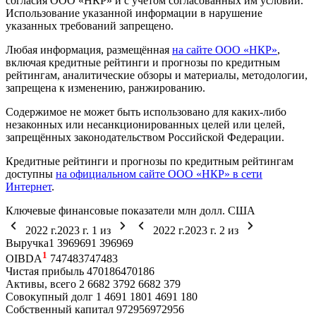
согласия ООО «НКР» и с учётом согласованных им условий.
Использование указанной информации в нарушение
указанных требований запрещено.
Любая информация, размещённая
на сайте ООО «НКР»
,
включая кредитные рейтинги и прогнозы по кредитным
рейтингам, аналитические обзоры и материалы, методологии,
запрещена к изменению, ранжированию.
Содержимое не может быть использовано для каких-либо
незаконных или несанкционированных целей или целей,
запрещённых законодательством Российской Федерации.
Кредитные рейтинги и прогнозы по кредитным рейтингам
доступны
на официальном сайте ООО «НКР» в сети
Интернет
.
Ключевые финансовые показатели
млн долл. США
2022 г.
2023 г.
1
из
2022 г.
2023 г.
2
из
Выручка
1 396
969
1 396
969
1
OIBDA
747
483
747
483
Чистая прибыль
470
186
470
186
Активы, всего
2 668
2 379
2 668
2 379
Совокупный долг
1 469
1 180
1 469
1 180
Собственный капитал
972
956
972
956