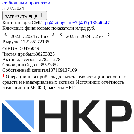
стабильным прогнозом
31.07.2024
ЗАГРУЗИТЬ ЕЩЁ
Контакты для СМИ:
pr@ratings.ru
+7 (495) 136-40-47
Ключевые финансовые показатели
млрд руб.
2023 г.
2024 г.
1
из
2023 г.
2024 г.
2
из
Выручка
172
185
172
185
1
OIBDA
50
49
50
49
Чистая прибыль
38
25
38
25
Активы, всего
211
278
211
278
Совокупный долг
38
52
38
52
Собственный капитал
137
169
137
169
1
Операционная прибыль до вычета амортизации основных
средств и нематериальных активов
Источники: отчётность
компании по МСФО; расчёты НКР