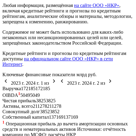
Любая информация, размещённая
на сайте ООО «НКР»
,
включая кредитные рейтинги и прогнозы по кредитным
рейтингам, аналитические обзоры и материалы, методологии,
запрещена к изменению, ранжированию.
Содержимое не может быть использовано для каких-либо
незаконных или несанкционированных целей или целей,
запрещённых законодательством Российской Федерации.
Кредитные рейтинги и прогнозы по кредитным рейтингам
доступны
на официальном сайте ООО «НКР» в сети
Интернет
.
Ключевые финансовые показатели
млрд руб.
2023 г.
2024 г.
1
из
2023 г.
2024 г.
2
из
Выручка
172
185
172
185
1
OIBDA
50
49
50
49
Чистая прибыль
38
25
38
25
Активы, всего
211
278
211
278
Совокупный долг
38
52
38
52
Собственный капитал
137
169
137
169
1
Операционная прибыль до вычета амортизации основных
средств и нематериальных активов
Источники: отчётность
компании по МСФО; расчёты НКР