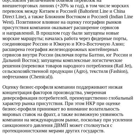
обусловлен увеличением объёмов перевозок на
внешнеторговых линиях (+20% за год), в том числе морских
перевозок между Китаем и Россией (Baltorient Line и China
Direct Line), а также Ближним Востоком и Россией (Indian Line
West). Позитивное влияние на оценку географии рынков
присутствия компании оказывает расширение сервисов
и направлений. В прошлом году были запущены новые
морские маршруты; началась работа через фидерные порты,
соединяющие Россию и Южную и Юго-Восточную Азию;
расширена география железнодорожных контейнерных
сервисов внутри России (включая порты Балтии, юг России и
Дальний Восток); запущены комплексные логистические
решения (перевозки товаров народного потребления (Rail Jet),
сельскохозяйственной продукции (Agro), текстиля (Fashion),
нефтехимии (Chemical)).
Оценку бизнес-профиля компании поддерживают низкая
концентрация факторов производства, умеренная
диверсификация потребителей, преимущественно глобальный
характер рынка присутствия. При этом НКР при оценке
бизнес-профиля принимает во внимание волатильность
мировых ставок на фрахт, а также возможную уязвимость
компании на международном рынке, поскольку при усилении
санкционного давления ДВМП может столкнуться с
протекционистскими мерами других государств.