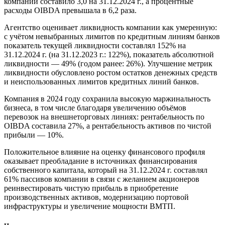
компании составило 3,0 на 31.12.2024 г., а процентные
расходы OIBDA превышала в 6,2 раза.
Агентство оценивает ликвидность компании как умеренную:
с учётом невыбранных лимитов по кредитным линиям банков
показатель текущей ликвидности составлял 152% на
31.12.2024 г. (на 31.12.2023 г.: 122%), показатель абсолютной
ликвидности — 49% (годом ранее: 26%). Улучшение метрик
ликвидности обусловлено ростом остатков денежных средств
и неиспользованных лимитов кредитных линий банков.
Компания в 2024 году сохранила высокую маржинальность
бизнеса, в том числе благодаря увеличению объёмов
перевозок на внешнеторговых линиях: рентабельность по
OIBDA составила 27%, а рентабельность активов по чистой
прибыли — 10%.
Положительное влияние на оценку финансового профиля
оказывает преобладание в источниках финансирования
собственного капитала, который на 31.12.2024 г. составлял
61% пассивов компании в связи с желанием акционеров
реинвестировать чистую прибыль в приобретение
производственных активов, модернизацию портовой
инфраструктуры и увеличение мощности ВМТП.