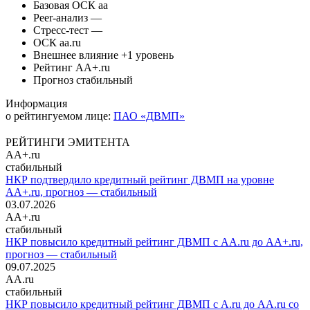
Базовая ОСК
aa
Peer-анализ
—
Стресс-тест
—
ОСК
aa.ru
Внешнее влияние
+1 уровень
Рейтинг
AA+.ru
Прогноз
стабильный
Информация
о рейтингуемом лице:
ПАО «ДВМП»
РЕЙТИНГИ ЭМИТЕНТА
AA+.ru
стабильный
НКР подтвердило кредитный рейтинг ДВМП на уровне
AA+.ru, прогноз — стабильный
03.07.2026
AA+.ru
стабильный
НКР повысило кредитный рейтинг ДВМП с AA.ru до AA+.ru,
прогноз — стабильный
09.07.2025
AA.ru
стабильный
НКР повысило кредитный рейтинг ДВМП с A.ru до AA.ru со