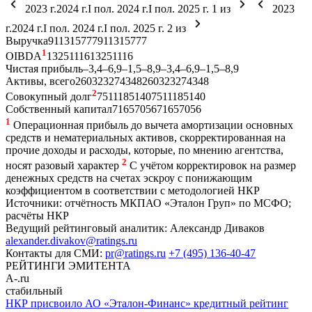
2023 г.
2024 г.
I пол. 2024 г.
I пол. 2025 г.
1
из
2023
г.
2024 г.
I пол. 2024 г.
I пол. 2025 г.
2
из
Выручка
91
131
57
77
91
131
57
77
1
OIBDA
13
25
11
16
13
25
11
16
Чистая прибыль
–3,4
–6,9
–1,5
–8,9
–3,4
–6,9
–1,5
–8,9
Активы, всего
260
323
274
348
260
323
274
348
2
Совокупный долг
75
111
85
140
75
111
85
140
Собственный капитал
71
65
70
56
71
65
70
56
1
Операционная прибыль до вычета амортизации основных
средств и нематериальных активов, скорректированная на
прочие доходы и расходы, которые, по мнению агентства,
2
носят разовый характер
С учётом корректировок на размер
денежных средств на счетах эскроу с понижающим
коэффициентом в соответствии с методологией НКР
Источники: отчётность МКПАО «Эталон Груп» по МСФО;
расчёты НКР
Ведущий рейтинговый аналитик:
Александр Диваков
alexander.divakov@ratings.ru
Контакты для СМИ:
pr@ratings.ru
+7 (495) 136-40-47
РЕЙТИНГИ ЭМИТЕНТА
A-.ru
стабильный
НКР присвоило АО «Эталон-Финанс» кредитный рейтинг