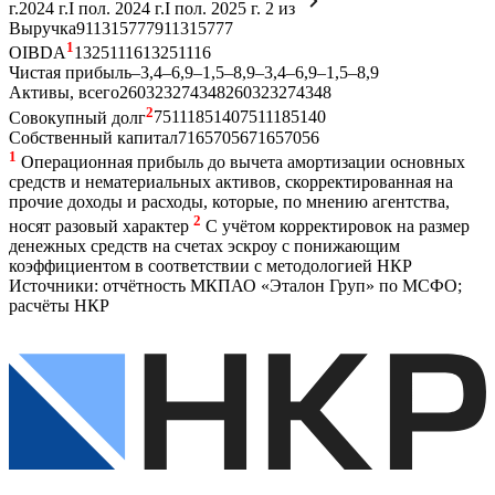
г.
2024 г.
I пол. 2024 г.
I пол. 2025 г.
2
из
Выручка
91
131
57
77
91
131
57
77
1
OIBDA
13
25
11
16
13
25
11
16
Чистая прибыль
–3,4
–6,9
–1,5
–8,9
–3,4
–6,9
–1,5
–8,9
Активы, всего
260
323
274
348
260
323
274
348
2
Совокупный долг
75
111
85
140
75
111
85
140
Собственный капитал
71
65
70
56
71
65
70
56
1
Операционная прибыль до вычета амортизации основных
средств и нематериальных активов, скорректированная на
прочие доходы и расходы, которые, по мнению агентства,
2
носят разовый характер
С учётом корректировок на размер
денежных средств на счетах эскроу с понижающим
коэффициентом в соответствии с методологией НКР
Источники: отчётность МКПАО «Эталон Груп» по МСФО;
расчёты НКР