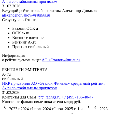
A-.ru со стабильным прогнозом
31.03.2026
Ведущий рейтинговый аналитик:
Александр Диваков
alexander.divakov@ratings.ru
Структура рейтинга:
Базовая ОСК
a-
ОСК
a-.ru
Внешнее влияние
—
Рейтинг
A-.ru
Прогноз
стабильный
Информация
о рейтингуемом лице:
АО «Эталон-Финанс»
РЕЙТИНГИ ЭМИТЕНТА
A-.ru
стабильный
НКР присвоило АО «Эталон-Финанс» кредитный рейтинг
A-.ru со стабильным прогнозом
31.03.2026
Контакты для СМИ:
pr@ratings.ru
+7 (495) 136-40-47
Ключевые финансовые показатели
млрд руб.
2023 г.
2024 г.
I пол. 2024 г.
I пол. 2025 г.
1
из
2023