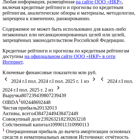
Любая информация, размещённая
на сайте ООО «НКР»
,
включая кредитные рейтинги и прогнозы по кредитным
рейтингам, аналитические обзоры и материалы, методологии,
запрещена к изменению, ранжированию.
Содержимое не может быть использовано для каких-либо
незаконных или несанкционированных целей или целей,
запрещённых законодательством Российской Федерации.
Кредитные рейтинги и прогнозы по кредитным рейтингам
доступны
на официальном сайте ООО «НКР» в сети
Интернет
.
Ключевые финансовые показатели
млн руб.
2024 г.
I пол. 2024 г.
I пол. 2025 г.
1
из
2024 г.
I пол.
2024 г.
I пол. 2025 г.
2
из
Выручка
807
239
439
807
239
439
1
OIBDA
69
24
48
69
24
48
Чистая прибыль
20
1
3
20
1
3
Активы, всего
438
472
449
438
472
449
Совокупный долг
239
263
218
239
263
218
Собственный капитал
109
90
113
109
90
113
1
Операционная прибыль до вычета амортизации основных
средств и нематериальных активов
Источники: отчётность