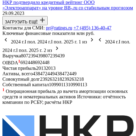
НКР подтвердило кредитный рейтинг ООО
«Электроаппарат» на уровне BB-.ru со стабильным прогнозом
29.09.2023
ЗАГРУЗИТЬ ЕЩЁ
Контакты для СМИ:
pr@ratings.ru
+7 (495) 136-40-47
Ключевые финансовые показатели
млн руб.
2024 г.
I пол. 2024 г.
I пол. 2025 г.
1
из
2024 г.
I пол.
2024 г.
I пол. 2025 г.
2
из
Выручка
807
239
439
807
239
439
1
OIBDA
69
24
48
69
24
48
Чистая прибыль
20
1
3
20
1
3
Активы, всего
438
472
449
438
472
449
Совокупный долг
239
263
218
239
263
218
Собственный капитал
109
90
113
109
90
113
1
Операционная прибыль до вычета амортизации основных
средств и нематериальных активов
Источники: отчётность
компании по РСБУ; расчёты НКР