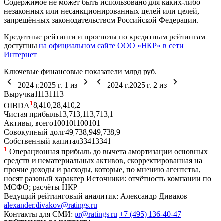
Содержимое не может быть использовано для каких-либо
незаконных или несанкционированных целей или целей,
запрещённых законодательством Российской Федерации.
Кредитные рейтинги и прогнозы по кредитным рейтингам
доступны
на официальном сайте ООО «НКР» в сети
Интернет
.
Ключевые финансовые показатели
млрд руб.
2024 г.
2025 г.
1
из
2024 г.
2025 г.
2
из
Выручка
11
13
11
13
1
OIBDA
8,4
10,2
8,4
10,2
Чистая прибыль
13,7
13,1
13,7
13,1
Активы, всего
100
101
100
101
Совокупный долг
49,7
38,9
49,7
38,9
Собственный капитал
33
41
33
41
1
Операционная прибыль до вычета амортизации основных
средств и нематериальных активов, скорректированная на
прочие доходы и расходы, которые, по мнению агентства,
носят разовый характер
Источники: отчётность компании по
МСФО; расчёты НКР
Ведущий рейтинговый аналитик:
Александр Диваков
alexander.divakov@ratings.ru
Контакты для СМИ:
pr@ratings.ru
+7 (495) 136-40-47