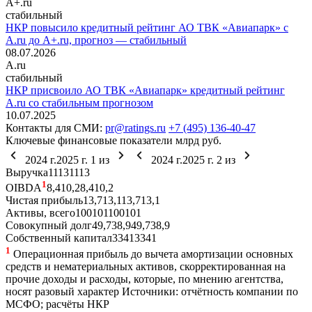
A+.ru
стабильный
НКР повысило кредитный рейтинг АО ТВК «Авиапарк» с
A.ru до A+.ru, прогноз — стабильный
08.07.2026
A.ru
стабильный
НКР присвоило АО ТВК «Авиапарк» кредитный рейтинг
A.ru со стабильным прогнозом
10.07.2025
Контакты для СМИ:
pr@ratings.ru
+7 (495) 136-40-47
Ключевые финансовые показатели
млрд руб.
2024 г.
2025 г.
1
из
2024 г.
2025 г.
2
из
Выручка
11
13
11
13
1
OIBDA
8,4
10,2
8,4
10,2
Чистая прибыль
13,7
13,1
13,7
13,1
Активы, всего
100
101
100
101
Совокупный долг
49,7
38,9
49,7
38,9
Собственный капитал
33
41
33
41
1
Операционная прибыль до вычета амортизации основных
средств и нематериальных активов, скорректированная на
прочие доходы и расходы, которые, по мнению агентства,
носят разовый характер
Источники: отчётность компании по
МСФО; расчёты НКР