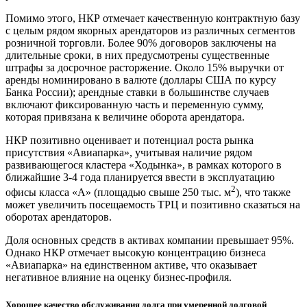
Помимо этого, НКР отмечает качественную контрактную базу
с целым рядом якорных арендаторов из различных сегментов
розничной торговли. Более 90% договоров заключены на
длительные сроки, в них предусмотрены существенные
штрафы за досрочное расторжение. Около 15% выручки от
аренды номинировано в валюте (доллары США по курсу
Банка России); арендные ставки в большинстве случаев
включают фиксированную часть и переменную сумму,
которая привязана к величине оборота арендатора.
НКР позитивно оценивает и потенциал роста рынка
присутствия «Авиапарка», учитывая наличие рядом
развивающегося кластера «Ходынка», в рамках которого в
ближайшие 3-4 года планируется ввести в эксплуатацию
2
офисы класса «А» (площадью свыше 250 тыс. м
), что также
может увеличить посещаемость ТРЦ и позитивно сказаться на
оборотах арендаторов.
Доля основных средств в активах компании превышает 95%.
Однако НКР отмечает высокую концентрацию бизнеса
«Авиапарка» на единственном активе, что оказывает
негативное влияние на оценку бизнес-профиля.
Хорошее качество обслуживания долга при умеренной долговой