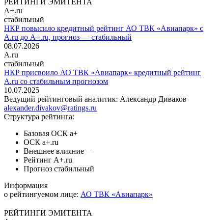
РЕЙТИНГИ ЭМИТЕНТА
A+.ru
стабильный
НКР повысило кредитный рейтинг АО ТВК «Авиапарк» с
A.ru до A+.ru, прогноз — стабильный
08.07.2026
A.ru
стабильный
НКР присвоило АО ТВК «Авиапарк» кредитный рейтинг
A.ru со стабильным прогнозом
10.07.2025
Ведущий рейтинговый аналитик:
Александр Диваков
alexander.divakov@ratings.ru
Структура рейтинга:
Базовая ОСК
a+
ОСК
a+.ru
Внешнее влияние
—
Рейтинг
A+.ru
Прогноз
стабильный
Информация
о рейтингуемом лице:
АО ТВК «Авиапарк»
РЕЙТИНГИ ЭМИТЕНТА