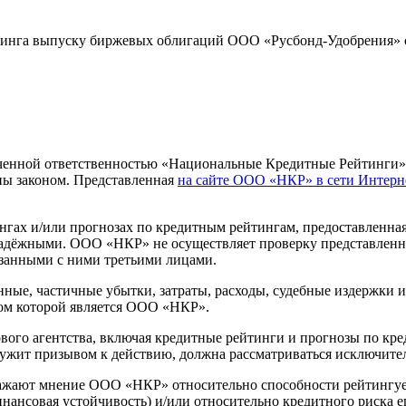
йтинга выпуску биржевых облигаций ООО «Русбонд-Удобрения» 
ниченной ответственностью «Национальные Кредитные Рейтинги
ы законом. Представленная
на сайте ООО «НКР» в сети Интерн
ах и/или прогнозах по кредитным рейтингам, предоставленна
надёжными. ООО «НКР» не осуществляет проверку представленно
занными с ними третьими лицами.
ные, частичные убытки, затраты, расходы, судебные издержки 
ом которой является ООО «НКР».
го агентства, включая кредитные рейтинги и прогнозы по кред
лужит призывом к действию, должна рассматриваться исключите
ажают мнение ООО «НКР» относительно способности рейтингуе
финансовая устойчивость) и/или относительно кредитного риска