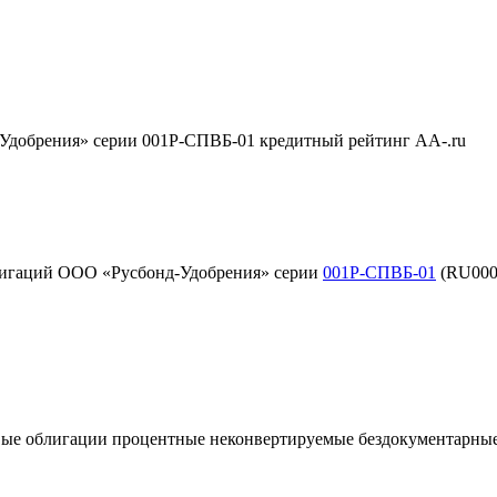
добрения» серии 001Р-СПВБ-01 кредитный рейтинг AA-.ru
лигаций ООО «Русбонд-Удобрения» серии
001Р-СПВБ-01
(RU000A
ые облигации процентные неконвертируемые бездокументарны