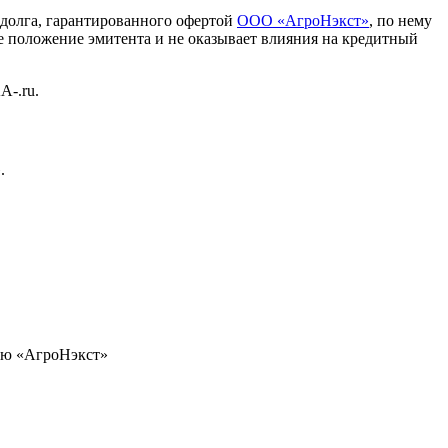
долга, гарантированного офертой
ООО «АгроНэкст»
, по нему
 положение эмитента и не оказывает влияния на кредитный
А-.ru.
.
ью «АгроНэкст»