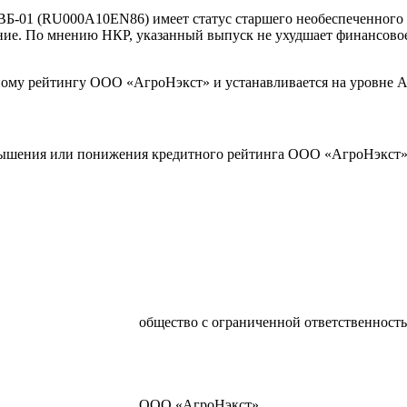
-01 (RU000A10EN86) имеет статус старшего необеспеченного 
ние. По мнению НКР, указанный выпуск не ухудшает финансовое
ному рейтингу ООО «АгроНэкст» и устанавливается на уровне A
вышения или понижения кредитного рейтинга ООО «АгроНэкст»
общество с ограниченной ответственност
ООО «АгроНэкст»