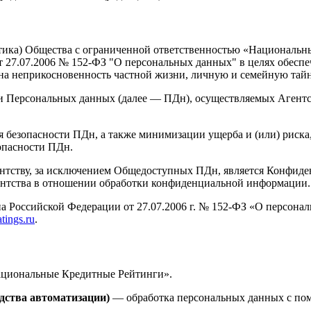
тика) Общества с ограниченной ответственностью «Национальные
 от 27.07.2006 № 152-ФЗ "О персональных данных" в целях обесп
 на неприкосновенность частной жизни, личную и семейную тайн
ки Персональных данных (далее — ПДн), осуществляемых Агентс
я безопасности ПДн, а также минимизации ущерба и (или) риска
опасности ПДн.
гентству, за исключением Общедоступных ПДн, является Конфид
ентства в отношении обработки конфиденциальной информации.
акона Российской Федерации от 27.07.2006 г. № 152-ФЗ «О перс
tings.ru
.
ациональные Кредитные Рейтинги».
дства автоматизации)
— обработка персональных данных с пом