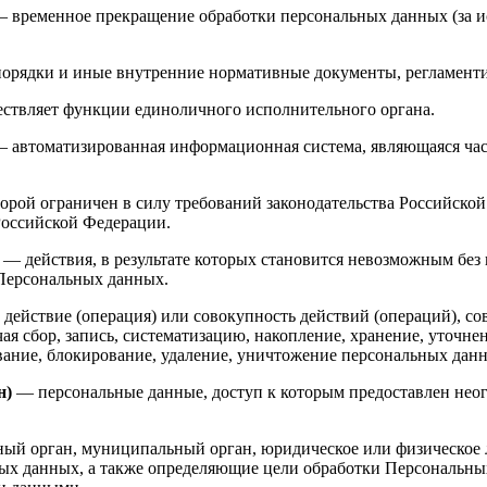
 временное прекращение обработки персональных данных (за ис
орядки и иные внутренние нормативные документы, регламент
ствляет функции единоличного исполнительного органа.
 автоматизированная информационная система, являющаяся час
орой ограничен в силу требований законодательства Российско
оссийской Федерации.
— действия, в результате которых становится невозможным бе
Персональных данных.
действие (операция) или совокупность действий (операций), со
я сбор, запись, систематизацию, накопление, хранение, уточнен
ивание, блокирование, удаление, уничтожение персональных дан
н)
— персональные данные, доступ к которым предоставлен нео
ый орган, муниципальный орган, юридическое или физическое л
ых данных, а также определяющие цели обработки Персональны