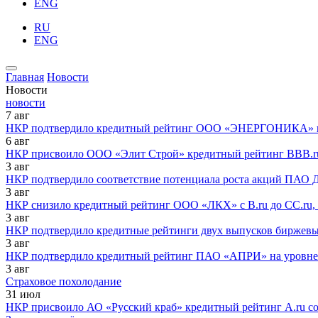
ENG
RU
ENG
Главная
Новости
Новости
новости
7
авг
НКР подтвердило кредитный рейтинг ООО «ЭНЕРГОНИКА» на
6
авг
НКР присвоило ООО «Элит Строй» кредитный рейтинг BBB.ru
3
авг
НКР подтвердило соответствие потенциала роста акций ПАО 
3
авг
НКР снизило кредитный рейтинг ООО «ЛКХ» с B.ru до CC.ru,
3
авг
НКР подтвердило кредитные рейтинги двух выпусков биржев
3
авг
НКР подтвердило кредитный рейтинг ПАО «АПРИ» на уровне 
3
авг
Страховое похолодание
31
июл
НКР присвоило АО «Русский краб» кредитный рейтинг A.ru с