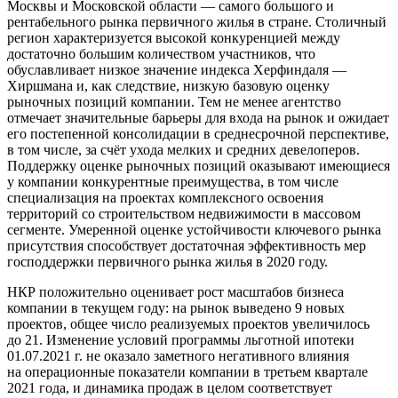
Москвы и Московской области — самого большого и
рентабельного рынка первичного жилья в стране. Столичный
регион характеризуется высокой конкуренцией между
достаточно большим количеством участников, что
обуславливает низкое значение индекса Херфиндаля —
Хиршмана и, как следствие, низкую базовую оценку
рыночных позиций компании. Тем не менее агентство
отмечает значительные барьеры для входа на рынок и ожидает
его постепенной консолидации в среднесрочной перспективе,
в том числе, за счёт ухода мелких и средних девелоперов.
Поддержку оценке рыночных позиций оказывают имеющиеся
у компании конкурентные преимущества, в том числе
специализация на проектах комплексного освоения
территорий со строительством недвижимости в массовом
сегменте. Умеренной оценке устойчивости ключевого рынка
присутствия способствует достаточная эффективность мер
господдержки первичного рынка жилья в 2020 году.
НКР положительно оценивает рост масштабов бизнеса
компании в текущем году: на рынок выведено 9 новых
проектов, общее число реализуемых проектов увеличилось
до 21. Изменение условий программы льготной ипотеки
01.07.2021 г. не оказало заметного негативного влияния
на операционные показатели компании в третьем квартале
2021 года, и динамика продаж в целом соответствует