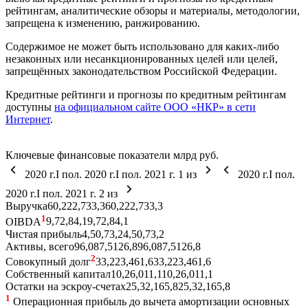
рейтингам, аналитические обзоры и материалы, методологии,
запрещена к изменению, ранжированию.
Содержимое не может быть использовано для каких-либо
незаконных или несанкционированных целей или целей,
запрещённых законодательством Российской Федерации.
Кредитные рейтинги и прогнозы по кредитным рейтингам
доступны
на официальном сайте ООО «НКР» в сети
Интернет
.
Ключевые финансовые показатели
млрд руб.
2020 г.
I пол. 2020 г.
I пол. 2021 г.
1
из
2020 г.
I пол.
2020 г.
I пол. 2021 г.
2
из
Выручка
60,2
22,7
33,3
60,2
22,7
33,3
1
OIBDA
9,7
2,8
4,1
9,7
2,8
4,1
Чистая прибыль
4,5
0,7
3,2
4,5
0,7
3,2
Активы, всего
96,0
87,5
126,8
96,0
87,5
126,8
2
Совокупный долг
33,2
23,4
61,6
33,2
23,4
61,6
Собственный капитал
10,2
6,0
11,1
10,2
6,0
11,1
Остатки на эскроу-счетах
25,3
2,1
65,8
25,3
2,1
65,8
1
Операционная прибыль до вычета амортизации основных