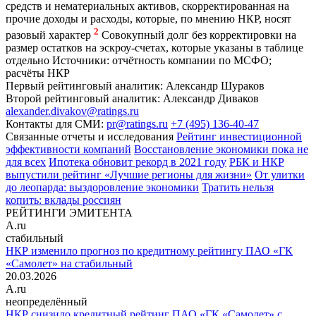
средств и нематериальных активов, скорректированная на
прочие доходы и расходы, которые, по мнению НКР, носят
2
разовый характер
Совокупный долг без корректировки на
размер остатков на эскроу-счетах, которые указаны в таблице
отдельно
Источники: отчётность компании по МСФО;
расчёты НКР
Первый рейтинговый аналитик:
Александр Шураков
Второй рейтинговый аналитик:
Александр Диваков
alexander.divakov@ratings.ru
Контакты для СМИ:
pr@ratings.ru
+7 (495) 136-40-47
Связанные отчеты и исследования
Рейтинг инвестиционной
эффективности компаний
Восстановление экономики пока не
для всех
Ипотека обновит рекорд в 2021 году
РБК и НКР
выпустили рейтинг «Лучшие регионы для жизни»
От улитки
до леопарда: выздоровление экономики
Тратить нельзя
копить: вклады россиян
РЕЙТИНГИ ЭМИТЕНТА
A.ru
стабильный
НКР изменило прогноз по кредитному рейтингу ПАО «ГК
«Самолет» на стабильный
20.03.2026
A.ru
неопределённый
НКР снизило кредитный рейтинг ПАО «ГК «Самолет» с