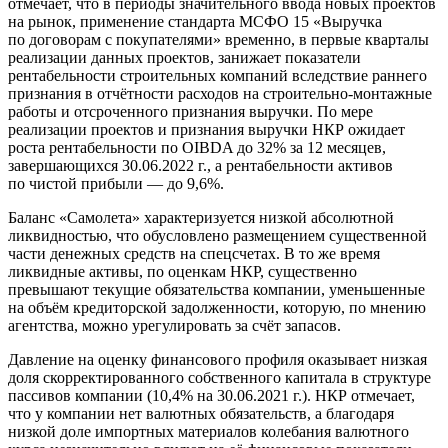
отмечает, что в периоды значительного ввода новых проектов
на рынок, применение стандарта МСФО 15 «Выручка
по договорам с покупателями» временно, в первые кварталы
реализации данных проектов, занижает показатели
рентабельности строительных компаний вследствие раннего
признания в отчётности расходов на строительно-монтажные
работы и отсроченного признания выручки. По мере
реализации проектов и признания выручки НКР ожидает
роста рентабельности по OIBDA до 32% за 12 месяцев,
завершающихся 30.06.2022 г., а рентабельности активов
по чистой прибыли — до 9,6%.
Баланс «Самолета» характеризуется низкой абсолютной
ликвидностью, что обусловлено размещением существенной
части денежных средств на спецсчетах. В то же время
ликвидные активы, по оценкам НКР, существенно
превышают текущие обязательства компании, уменьшенные
на объём кредиторской задолженности, которую, по мнению
агентства, можно урегулировать за счёт запасов.
Давление на оценку финансового профиля оказывает низкая
доля скорректированного собственного капитала в структуре
пассивов компании (10,4% на 30.06.2021 г.). НКР отмечает,
что у компании нет валютных обязательств, а благодаря
низкой доле импортных материалов колебания валютного