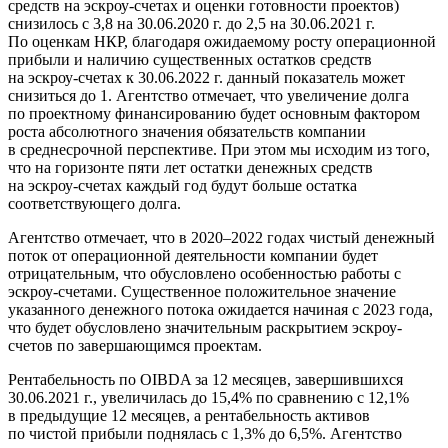
средств на эскроу-счетах и оценки готовности проектов)
снизилось с 3,8 на 30.06.2020 г. до 2,5 на 30.06.2021 г.
По оценкам НКР, благодаря ожидаемому росту операционной
прибыли и наличию существенных остатков средств
на эскроу-счетах к 30.06.2022 г. данный показатель может
снизиться до 1. Агентство отмечает, что увеличение долга
по проектному финансированию будет основным фактором
роста абсолютного значения обязательств компании
в среднесрочной перспективе. При этом мы исходим из того,
что на горизонте пяти лет остатки денежных средств
на эскроу-счетах каждый год будут больше остатка
соответствующего долга.
Агентство отмечает, что в 2020–2022 годах чистый денежный
поток от операционной деятельности компании будет
отрицательным, что обусловлено особенностью работы с
эскроу-счетами. Существенное положительное значение
указанного денежного потока ожидается начиная с 2023 года,
что будет обусловлено значительным раскрытием эскроу-
счетов по завершающимся проектам.
Рентабельность по OIBDA за 12 месяцев, завершившихся
30.06.2021 г., увеличилась до 15,4% по сравнению с 12,1%
в предыдущие 12 месяцев, а рентабельность активов
по чистой прибыли поднялась с 1,3% до 6,5%. Агентство