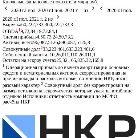
Ключевые финансовые показатели
млрд руб.
2020 г.
I пол. 2020 г.
I пол. 2021 г.
1
из
2020 г.
I пол.
2020 г.
I пол. 2021 г.
2
из
Выручка
60,2
22,7
33,3
60,2
22,7
33,3
1
OIBDA
9,7
2,8
4,1
9,7
2,8
4,1
Чистая прибыль
4,5
0,7
3,2
4,5
0,7
3,2
Активы, всего
96,0
87,5
126,8
96,0
87,5
126,8
2
Совокупный долг
33,2
23,4
61,6
33,2
23,4
61,6
Собственный капитал
10,2
6,0
11,1
10,2
6,0
11,1
Остатки на эскроу-счетах
25,3
2,1
65,8
25,3
2,1
65,8
1
Операционная прибыль до вычета амортизации основных
средств и нематериальных активов, скорректированная на
прочие доходы и расходы, которые, по мнению НКР, носят
2
разовый характер
Совокупный долг без корректировки на
размер остатков на эскроу-счетах, которые указаны в таблице
отдельно
Источники: отчётность компании по МСФО;
расчёты НКР