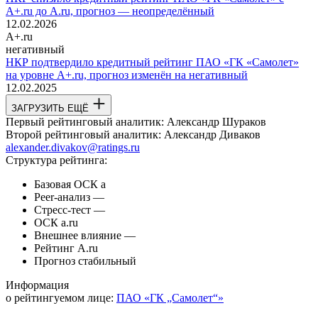
A+.ru до A.ru, прогноз — неопределённый
12.02.2026
A+.ru
негативный
НКР подтвердило кредитный рейтинг ПАО «ГК «Самолет»
на уровне A+.ru, прогноз изменён на негативный
12.02.2025
ЗАГРУЗИТЬ ЕЩЁ
Первый рейтинговый аналитик:
Александр Шураков
Второй рейтинговый аналитик:
Александр Диваков
alexander.divakov@ratings.ru
Структура рейтинга:
Базовая ОСК
a
Peer-анализ
—
Стресс-тест
—
ОСК
a.ru
Внешнее влияние
—
Рейтинг
A.ru
Прогноз
стабильный
Информация
о рейтингуемом лице:
ПАО «ГК „Самолет“»