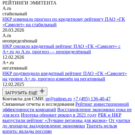
РЕЙТИНГИ ЭМИТЕНТА
A.ru
стабильный
НКР изменило прогноз по кредитному рейтингу ПАО «ГК
«Самолет» на стабильный
20.03.2026
A.ru
неопределённый
НКР снизило кредитный рейтинг ПАО «ГК «Самолет» с
A+.ru до A.ru, прогноз — неопределённый
12.02.2026
A+.ru
негативный
НКР подтвердило кредитный рейтинг ПАО «ГК «Самолет»
на уровне A+.ru, прогноз изменён на негативный
12.02.2025
ЗАГРУЗИТЬ ЕЩЁ
Контакты для СМИ:
pr@ratings.ru
+7 (495) 136-40-47
Связанные отчеты и исследования
Рейтинг инвестиционной
эффективности компаний
Восстановление экономики пока не
для всех
Ипотека обновит рекорд в 2021 году
РБК и НКР
выпустили рейтинг «Лучшие регионы для жизни»
От улитки
до леопарда: выздоровление экономики
Тратить нельзя
копить: вклады россиян