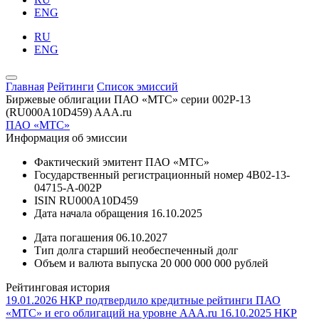
ENG
RU
ENG
Главная
Рейтинги
Список эмиссий
Биржевые облигации ПАО «МТС» серии 002P-13
(RU000A10D459)
AAA.ru
ПАО «МТС»
Информация об эмиссии
Фактический эмитент
ПАО «МТС»
Государственный регистрационный номер
4B02-13-
04715-A-002P
ISIN
RU000A10D459
Дата начала обращения
16.10.2025
Дата погашения
06.10.2027
Тип долга
cтарший необеспеченный долг
Объем и валюта выпуска
20 000 000 000 рублей
Рейтинговая история
19.01.2026
НКР подтвердило кредитные рейтинги ПАО
«МТС» и его облигаций на уровне AAA.ru
16.10.2025
НКР